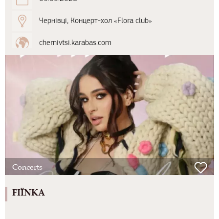
Чернівці, Концерт-хол «Flora club»
chernivtsi.karabas.com
Concerts
FIЇNKA