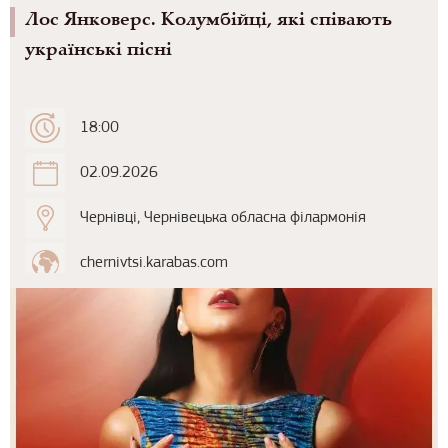
Лос Янковерс. Колумбійці, які співають
українські пісні
18:00
02.09.2026
Чернівці, Чернівецька обласна філармонія
chernivtsi.karabas.com