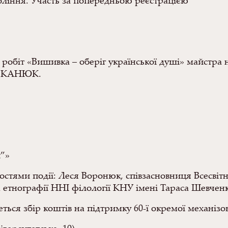
оління. Участь за попередньою реєстрацією
 робіт «Вишивка – оберіг української душі» майстра 
си КАНЮК.
й”»
з гостями події: Леся Воронюк, співзасновниця Всесв
тнографії ННІ філології КНУ імені Тараса Шевченка;
еться збір коштів на підтримку 60-ї окремої механізо