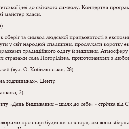
тетської ідеї до світового символу. Концертна прог
ьні майстер-класи.
ї)
к оберіг та символ людської працьовитості в експозиц
ути у світ народної спадщини, прослухати коротку ек
разками традиційного одягу й вишивки. Атмосферу с
и стравами села Погорілівка, приготованими з любов
ей (вул. О. Кобилянської, 28)
 на годинниках». Центр
нкова, 3).
кту «День Вишиванки – шлях до себе» - стрічка від С
воримо про старі будинки та історії, які вони зберіг