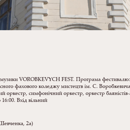
 музики VOROBKEVYCH FEST. Програма фестивалю: 20
сного фахового коледжу мистецтв ім. С. Воробкевича
ий оркестр, симфонічний оркестр, оркестр баяністів-
16:00. Вхід вільний
Шевченка, 2а)