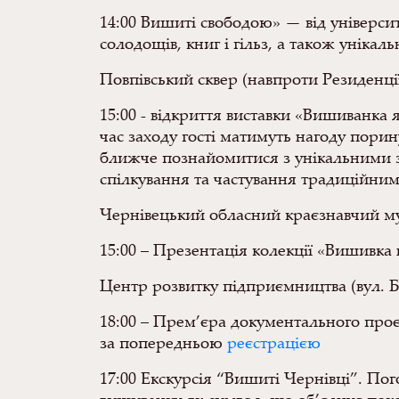
14:00 Вишиті свободою» — від універси
солодощів, книг і гільз, а також унікал
Повпівський сквер (навпроти Резиденці
15:00 - відкриття виставки «Вишиванка я
час заходу гості матимуть нагоду порин
ближче познайомитися з унікальними з
спілкування та частування традиційним
Чернівецький обласний краєзнавчий муз
15:00 – Презентація колекції «Вишивка
Центр розвитку підприємництва (вул. Ба
18:00 – Прем’єра документального проє
за попередньою
реєстрацією
17:00 Екскурсія “Вишиті Чернівці”. Пого