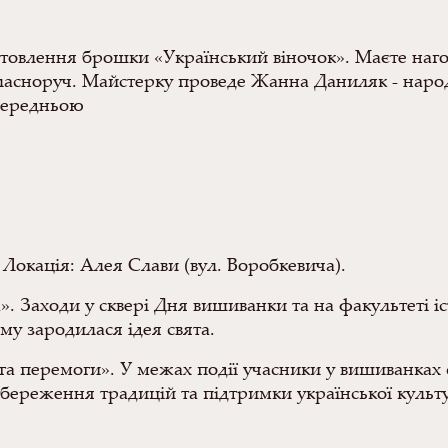
готовлення брошки «Український віночок». Маєте наго
ласноруч. Майстерку проведе Жанна Даниляк - наро
опередньою
. Локація: Алея Слави (вул. Воробкевича).
». Заходи у сквері Дня вишиванки та на факультеті іс
ому зародилася ідея свята.
ога перемоги». У межах події учасники у вишиванках
 збереження традицій та підтримки української культ