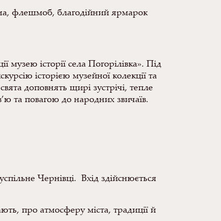
рама, флешмоб, благодійний ярмарок
ії музею історії села Погорілівка». Під
скурсію історією музейної колекції та
вята доповнять щирі зустрічі, тепле
’ю та повагою до народних звичаїв.
успільне Чернівці. Вхід здійснюється
ають, про атмосферу міста, традиції й