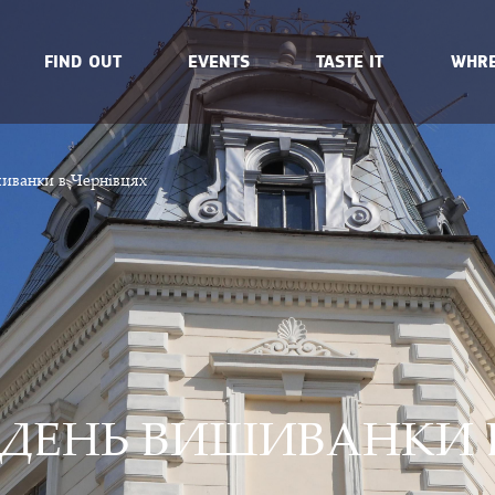
FIND OUT
EVENTS
TASTE IT
WHRE
шиванки в Чернівцях
 ДЕНЬ ВИШИВАНКИ 