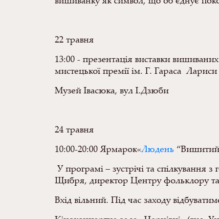
вишиванку як символ, що об’єднує пок
22 травня
13:00 - презентація виставки вишиваних
мистецької премії ім. Г. Гараса Лари
Музей Івасюка, вул І.Дзюби
24 травня
10:00-20:00 Ярмарок«
Людень
“Вишити
У програмі – зустрічі та спілкування 
Щибря, директор Центру фольклору та е
Вхід вільний. Під час заходу відбуватим