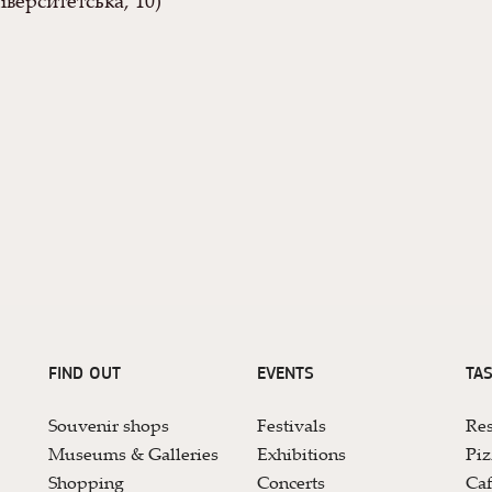
іверситетська, 10)
FIND OUT
EVENTS
TAS
Souvenir shops
Festivals
Res
Museums & Galleries
Exhibitions
Piz
Shopping
Concerts
Caf