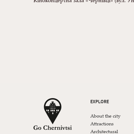
Кіноконцертна зала «Чернівці» (вул. Ун
EXPLORE
About the city
Attractions
Architectural