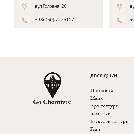
вул.Головна, 26
в
+38(050) 2275107
+
ДОСЛІДЖУЙ
Про місто
Мапа
Архітектурні
пам'ятки
Екскурсії та тури
Гіди