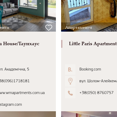
енти
Апартаменти
sa House/Таунхаус
Little Paris Apartment
ул. Академічна, 5
Booking.com
38(096)1718181
вул. Шолом-Алейхема
ww.wmapartments.com.ua
+38(050) 8760757
nstagram.com