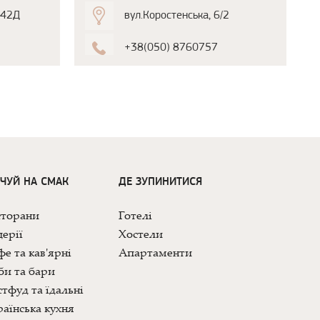
 42Д
вул.Коростенська, 6/2
+38(050) 8760757
ДЧУЙ НА СМАК
ДЕ ЗУПИНИТИСЯ
сторани
Готелі
ерії
Хостели
е та кав'ярні
Апартаменти
би та бари
тфуд та їдальні
аїнська кухня