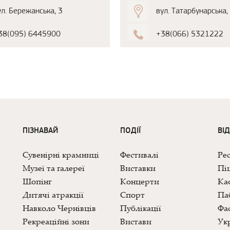
ул. Бережанська, 3
вул. Татарбунарська,
38(095) 6445900
+38(066) 5321222
ПІЗНАВАЙ
ПОДІЇ
ВІ
Сувенірні крамниці
Фестивалі
Ре
Музеї та галереї
Виставки
Піц
Шопінг
Концерти
Каф
Дитячі атракції
Спорт
Па
Навколо Чернівців
Публікації
Фас
Рекреаційні зони
Вистави
Укр