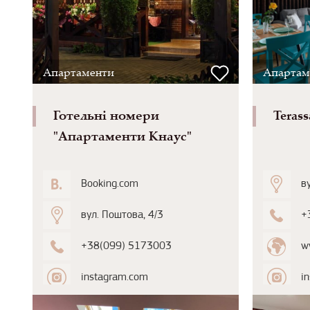
Апартаменти
Апартам
Готельні номери
Teras
"Апартаменти Кнаус"
Booking.com
в
вул. Поштова, 4/3
+
+38(099) 5173003
w
instagram.com
i