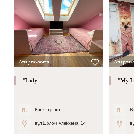
Апартаменти
Апартам
"Lady"
"My L
Booking.com
B
вул.Шолом-Алейхема, 14
в