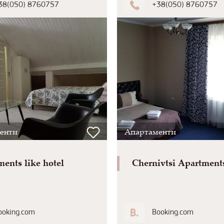
38(050) 8760757
+38(050) 8760757
енти
Апартаменти
ents like hotel
Chernivtsi Apartment
ooking.com
Booking.com