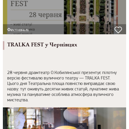
Фестивалі
TRALKA FEST у Чернівцях
28 червня драмтеатр О.Кобилянської презентує пілотну
версію фестивалю вуличного театру — TRALKA FEST.
Цього дня Театральна площа повністю виправдає свою
назву: тут оживуть десятки живих статуй, лунатиме жива
музика та пануватиме особлива атмосфера вуличного
мистецтва.