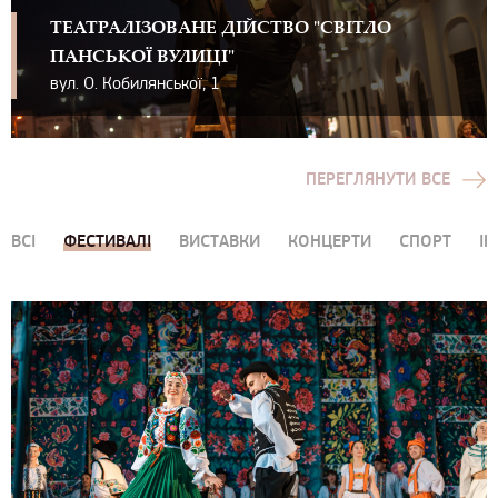
ТЕАТРАЛІЗОВАНЕ ДІЙСТВО "СВІТЛО
ПАНСЬКОЇ ВУЛИЦІ"
вул. О. Кобилянської, 1
ПЕРЕГЛЯНУТИ ВСЕ
ВСІ
ФЕСТИВАЛІ
ВИСТАВКИ
КОНЦЕРТИ
СПОРТ
ІН