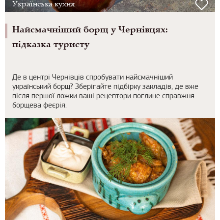
Українська кухня
Найсмачніший борщ у Чернівцях:
підказка туристу
Де в центрі Чернівців спробувати найсмачніший
український борщ? Зберігайте підбірку закладів, де вже
після першої ложки ваші рецептори поглине справжня
борщева феєрія.