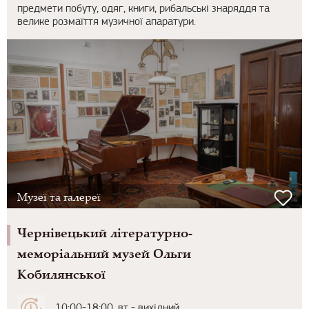
предмети побуту, одяг, книги, рибальські знаряддя та
велике розмаїття музичної апаратури.
Музеї та галереї
Чернівецький літературно-
меморіальний музей Ольги
Кобилянської
10:00-18:00, вт - вихідний,