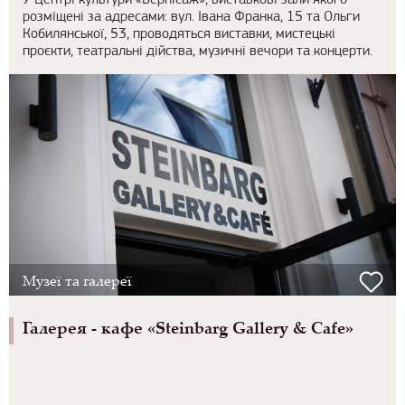
У Центрі культури «Вернісаж», виставкові зали якого
розміщені за адресами: вул. Івана Франка, 15 та Ольги
Кобилянської, 53, проводяться виставки, мистецькі
проєкти, театральні дійства, музичні вечори та концерти.
Музеї та галереї
Галерея - кафе «Steinbarg Gallery & Cafe»