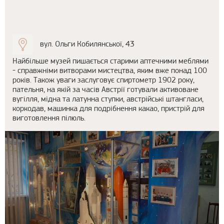
вул. Ольги Кобилянської, 43
Найбільше музей пишається старими аптечними меблями
- справжніми витворами мистецтва, яким вже понад 100
років. Також уваги заслуговує спиртометр 1902 року,
пательня, на якій за часів Австрії готували активоване
вугілля, мідна та латунна ступки, австрійські штангласи,
коркодав, машинка для подрібнення какао, пристрій для
виготовлення пілюль.