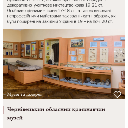
Буковини 17-21 ст., а також оригінальне народне і
декоративно-ужиткове мистецтво краю 19-21 ст.
Особливо цінними є ікони 17-18 ст., а також виконані
непрофесійними майстрами так звані «хатні образи», які
були поширені на Західній Україні в 19 – на поч. 20 ст.
Музеї та галереї
Чернівецький обласний краєзнавчий
музей