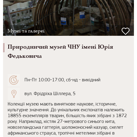
Музеї та галереї
Природничий музей ЧНУ імені Юрія
Федьковича
Пн-Пт 10:00-17:00, сб-нд - вихідний
вул. Фрідріха Шіллера, 5
Колекції музею мають виняткове наукове, історичне,
культурне значення. До унікальних експонатів належить
18855 екземплярів тварин, більшість яких зібрані з 1872
року. Наприклад, кістяк 27-метрового синього кита,
новозеландська гаттерія, шоломоносний казуар, скелет
африканського страуса, тропічні метелики зібрані в