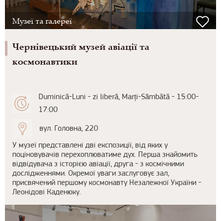
Музеї та галереї
Чернiвецький музей авiацiї та
космонавтики
Duminică-Luni - zi liberă, Marți-Sâmbătă - 15:00-
17:00
вул. Головна, 220
У музеї представлені дві експозиції, від яких у
поціновувачів перехоплюватиме дух. Перша знайомить
відвідувача з історією авіації, друга - з космічними
дослідженнями. Окремої уваги заслуговує зал,
присвячений першому космонавту Незалежної України -
Леонідові Каденюку.