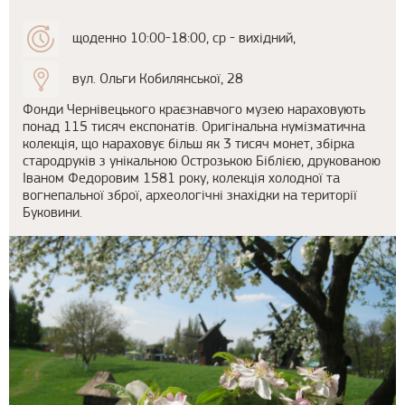
щоденно 10:00-18:00, ср - вихідний,
вул. Ольги Кобилянської, 28
Фонди Чернівецького краєзнавчого музею нараховують
понад 115 тисяч експонатів. Оригінальна нумізматична
колекція, що нараховує більш як 3 тисяч монет, збірка
стародруків з унікальною Острозькою Біблією, друкованою
Іваном Федоровим 1581 року, колекція холодної та
вогнепальної зброї, археологічні знахідки на території
Буковини.