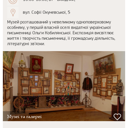
вул. Софії Окуневської, 5
Музей розташований у невеликому одноповерховому
особняку, у першій власній оселі видатної української
письменниці Ольги Кобилянської. Експозиція висвітлює
життя і творчість письменниці, її громадську діяльність,
літературні зв’язки.
Музеї та галереї