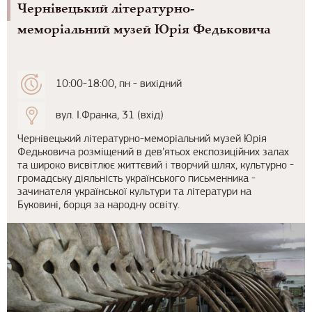
Чернівецький літературно-
меморіальний музей Юрія Федьковича
10:00-18:00, пн - вихідний
вул. І.Франка, 31 (вхід)
Чернівецький літературно-меморіальний музей Юрія
Федьковича розміщений в дев’ятьох експозиційних залах
та широко висвітлює життєвий і творчий шлях, культурно -
громадську діяльність українського письменника -
зачинателя української культури та літератури на
Буковині, борця за народну освіту.