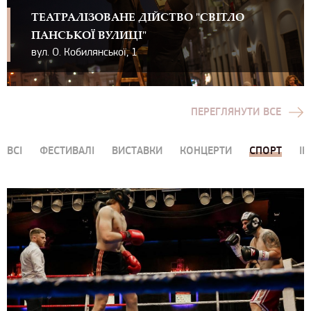
ТЕАТРАЛІЗОВАНЕ ДІЙСТВО "СВІТЛО
ПАНСЬКОЇ ВУЛИЦІ"
вул. О. Кобилянської, 1
ПЕРЕГЛЯНУТИ ВСЕ
ВСІ
ФЕСТИВАЛІ
ВИСТАВКИ
КОНЦЕРТИ
СПОРТ
ІН