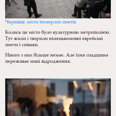
Чернівці: місто померлих поетів
Колись це місто було культурною метрополією.
Тут жили і творили німецькомовні єврейські
поети і співаки.
Нікого з них більше немає. Але їхня спадщина
переживає нині відродження.