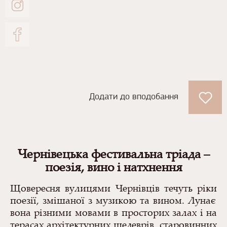
Додати до вподобання
Чернівецька фестивальна тріада –
поезія, вино і натхнення
Щовересня вулицями
Чернівці
в
течуть
ріки
поезі
ї, змішаної з музикою та вином. Лунає
вона різними мовами в просторих залах і на
терасах архітектурних шедеврів,
старовинних