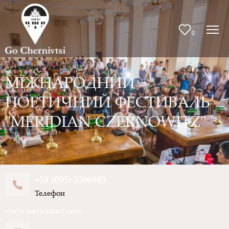
0
МІЖНАРОДНИЙ
ПОЕТИЧНИЙ ФЕСТИВАЛЬ
"MERIDIAN CZERNOWITZ"
+38 (095) 3306945
Телефон
www.meridiancz.com