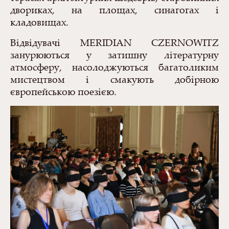
двориках, на площах, синагогах і
кладовищ
ах.
Відвідувачі
MERIDIAN
CZERNOWITZ
занурюються у затишну літературну
атмосферу, насолоджуються багатоликим
мистецтвом і смакують добірною
європейською поезією.