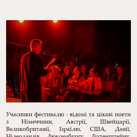
Учасники фестивалю - відомі та цікаві поети
з Німеччини, Австрії, Швейцарії,
Великобританії, Ізраїлю, США, Данії,
Нідерландів, Люксембургу, Ліхтенштейну,