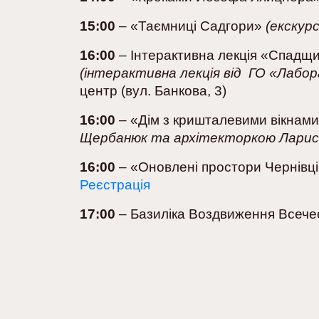
15:00
– «Таємниці Садгори»
(екскур
16:00
– Інтерактивна лекція «Спадщин
(інтерактивна лекція від ГО «Лабо
центр (вул. Банкова, 3)
16:00
– «Дім з кришталевими вікнам
Щербанюк та архітекторкою Ларис
16:00
– «Оновлені простори Чернівц
Реєстрація
17:00
– Базиліка Воздвиження Всече