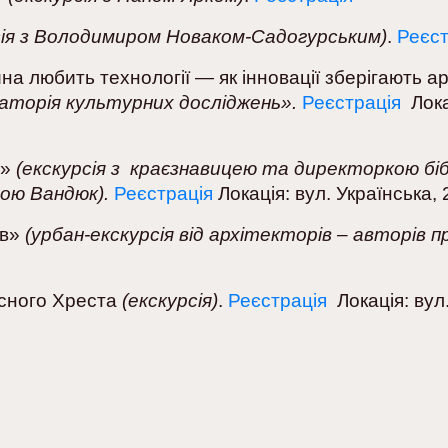
сія з Володимиром Новаком-Садогурським)
.
Реєс
а любить технології — як інновації зберігають ар
раторія культурних досліджень».
Реєстрація
Лок
и»
(екскурсія з краєзнавицею та директоркою біб
ою Вандюк).
Реєстрація
Локація: вул. Українська, 
ів»
(урбан-екскурсія від архітекторів – авторів 
сного Хреста
(екскурсія)
.
Реєстрація
Локація: вул