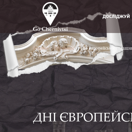
ДОСЛІДЖУЙ
/
Головна /
Публікації
Дні європейської спадщи
ДНІ ЄВРОПЕЙС