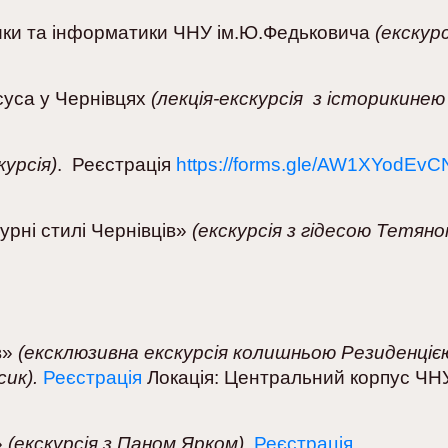
ики та інформатики ЧНУ ім.Ю.Федьковича
(екскур
суса у Чернівцях
(лекція-екскурсія з історикинею
курсія)
. Реєстрація
https://forms.gle/AW1XYodEv
урні стилі Чернівців»
(екскурсія з гідесою Тетян
в»
(ексклюзивна екскурсія колишньою Резиденціє
ик).
Реєстрація
Локація: Центральний корпус ЧН
»
(екскурсія з Паном Ярком)
.
Реєстрація