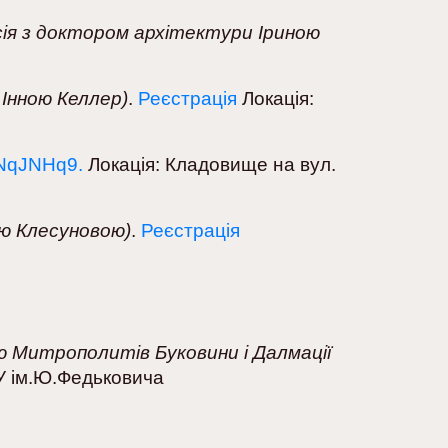
сія з доктором архітектури Іриною
 Інною Келлер)
.
Реєстрація
Локація:
CNqJNHq9.
Локація: Кладовище на вул.
ою Клесуновою)
.
Реєстрація
ю Митрополитів Буковини і Далмації
У ім.Ю.Федьковича