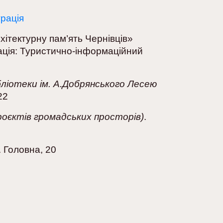
трація
хітектурну пам’ять Чернівців»
ація: Туристично-інформаційний
ліотеки ім. А.Добрянського Лесею
22
проєктів громадських просторів)
.
. Головна, 20