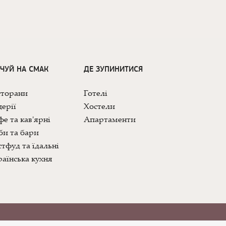
ДЧУЙ НА СМАК
ДЕ ЗУПИНИТИСЯ
сторани
Готелі
ерії
Хостели
е та кав'ярні
Апартаменти
би та бари
тфуд та їдальні
аїнська кухня