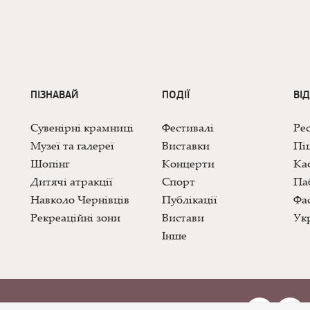
ПІЗНАВАЙ
ПОДІЇ
ВІ
Сувенірні крамниці
Фестивалі
Ре
Музеї та галереї
Виставки
Піц
Шопінг
Концерти
Каф
Дитячі атракції
Спорт
Па
Навколо Чернівців
Публікації
Фас
Рекреаційні зони
Вистави
Укр
Інше