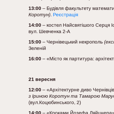
13:00
– Будівля факультету математ
Коротун)
.
Реєстрація
14:00
– костел Найсвятішого Серця І
вул. Шевченка 2-А
15:00
– Чернівецький некрополь
(екс
Зеленій
16:00
– «Місто як партитура: архітект
21 вересня
12:00
– «Архітектурне диво Чернівці
з Іриною Коротун та Тамарою Марус
(вул.Коцюбинського, 2)
14:00
– «Кроками Йозефа Ляйцнера