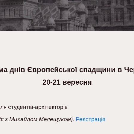
ма днів Європейської спадщини в Че
20-21 вересня
ля студентів-архітекторів
сія з Михайлом Мелещуком)
.
Реєстрація