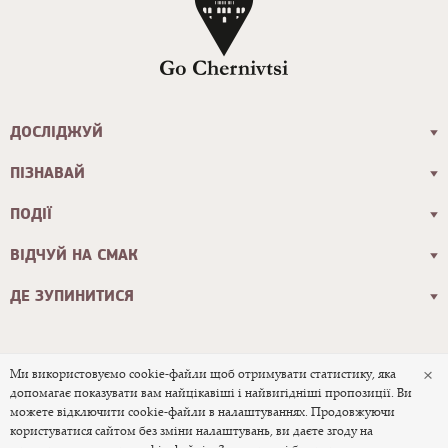
ДОСЛІДЖУЙ
ПІЗНАВАЙ
ПОДІЇ
ВІДЧУЙ НА СМАК
ДЕ ЗУПИНИТИСЯ
×
Ми використовуємо cookie-файли щоб отримувати статистику, яка
допомагає показувати вам найцікавіші і найвигідніші пропозиції. Ви
© 2026 Офіційний туристичний сайт
можете відключити cookie-файли в налаштуваннях. Продовжуючи
користуватися сайтом без зміни налаштувань, ви даєте згоду на
міста Чернівці