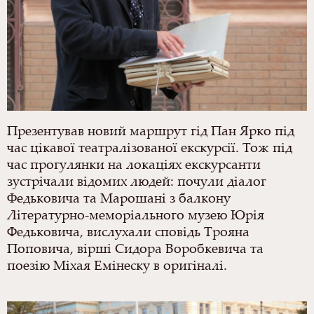
Презентував новий маршрут гід Пан Ярко під
час цікавої театралізованої екскурсії. Тож під
час прогулянки на локаціях екскурсанти
зустрічали відомих людей: почули діалог
Федьковича та Марошані з балкону
Літературно-меморіального музею Юрія
Федьковича, вислухали сповідь Трояна
Поповича, вірші Сидора Воробкевича та
поезію Міхая Емінеску в оригіналі.