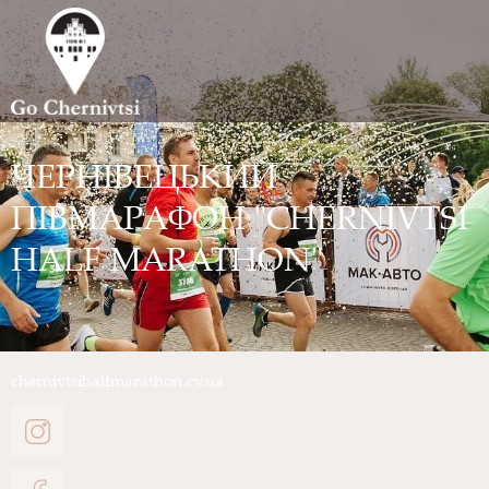
ЧЕРНІВЕЦЬКИЙ
ПІВМАРАФОН "CHERNIVTSI
HALF MARATHON"
chernivtsihalfmarathon.cv.ua