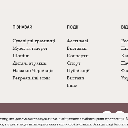
ПІЗНАВАЙ
ПОДІЇ
ВІ
Сувенірні крамниці
Фестивалі
Ре
Музеї та галереї
Виставки
Піц
Шопінг
Концерти
Каф
Дитячі атракції
Спорт
Па
Навколо Чернівців
Публікації
Фас
Рекреаційні зони
Вистави
Укр
Інше
рнівці
ку, яка допомагає показувати вам найцікавіші і найвигідніші пропозиції. 
 ви даєте згоду на використання ваших cookie-файлів. Завжди раді бачити в