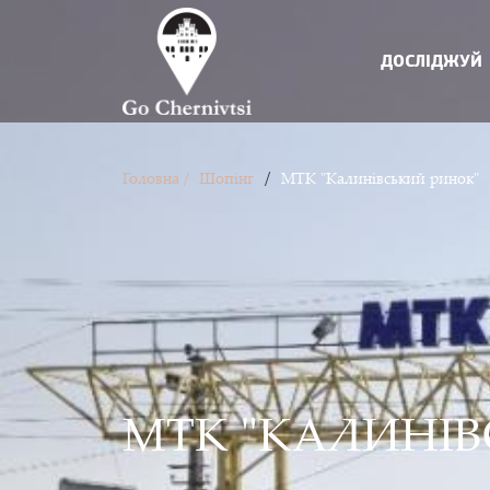
ДОСЛІДЖУЙ
/
Головна /
Шопінг
МТК "Калинівський ринок"
МТК "КАЛИНІВ