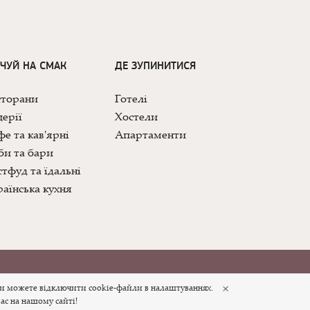
ДЧУЙ НА СМАК
ДЕ ЗУПИНИТИСЯ
сторани
Готелі
ерії
Хостели
е та кав'ярні
Апартаменти
би та бари
тфуд та їдальні
аїнська кухня
×
Ви можете відключити cookie-файли в налаштуваннях.
ас на нашому сайті!