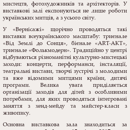
мистецтв, фотохудожників та архітекторів. У
виставкові залі експонуються не лише роботи
українських митців, а з усього світу.
У «Вернісажі» щорічно проводяться такі
виставки всеукраїнського масштабу: триєнале
«Від Землі до Сонця», бієнале «ART-AKT»,
триєнале «Фолькмодерн».
Традиційно у центрі
відбуваються різноманітні культурно-мистецькі
заходи: концерти, перформанси, інсталяції,
театральні вистави, творчі зустрічі з молодими
та вже відомими митцями країни, дитячі
програми.
Велика увага приділяється
організації заходів для дітей з особливими
потребами, для яких проводяться інтегровані
заняття з хенд-мейду та майстер-класи з
живопису.
Основна виставкова зала знаходиться за