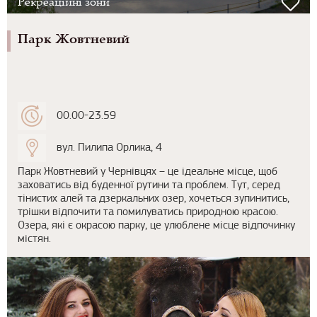
Рекреаційні зони
Парк Жовтневий
00.00-23.59
вул. Пилипа Орлика, 4
Парк Жовтневий у Чернівцях – це ідеальне місце, щоб
заховатись від буденної рутини та проблем. Тут, серед
тінистих алей та дзеркальних озер, хочеться зупинитись,
трішки відпочити та помилуватись природною красою.
Озера, які є окрасою парку, це улюблене місце відпочинку
містян.