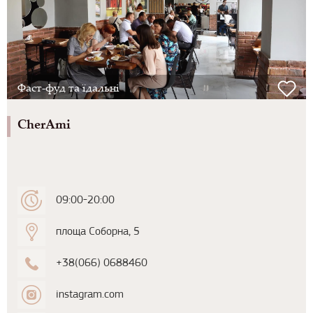
Фаст-фуд та їдальні
CherAmi
09:00-20:00
площа Соборна, 5
+38(066) 0688460
instagram.com