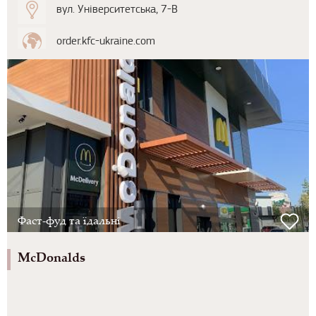
вул. Університетська, 7-В
order.kfc-ukraine.com
Фаст-фуд та їдальні
McDonalds