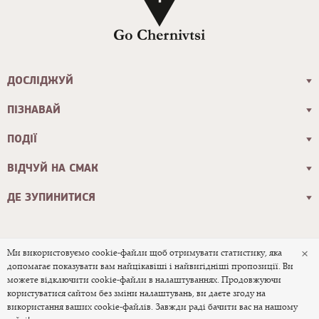
ДОСЛІДЖУЙ
ПІЗНАВАЙ
ПОДІЇ
ВІДЧУЙ НА СМАК
ДЕ ЗУПИНИТИСЯ
×
Ми використовуємо cookie-файли щоб отримувати статистику, яка
допомагає показувати вам найцікавіші і найвигідніші пропозиції. Ви
© 2026 Офіційний туристичний сайт
можете відключити cookie-файли в налаштуваннях. Продовжуючи
користуватися сайтом без зміни налаштувань, ви даєте згоду на
міста Чернівці
використання ваших cookie-файлів. Завжди раді бачити вас на нашому