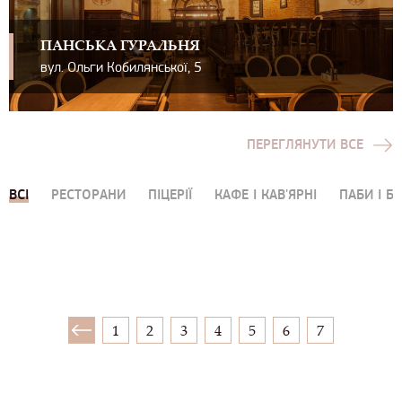
ПАНСЬКА ГУРАЛЬНЯ
вул. Ольги Кобилянської, 5
ПЕРЕГЛЯНУТИ ВСЕ
ВСІ
РЕСТОРАНИ
ПІЦЕРІЇ
КАФЕ І КАВ'ЯРНІ
ПАБИ І Б
1
2
3
4
5
6
7