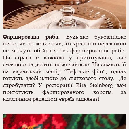
Фарширована риба
.
Будь-яке буковинське
свято, чи то весілля чи, то хрестини переважно
не можуть обійтися без фаршированої риби.
Ця страва є важкою у приготуванні, але
смачною та досить незвичайною. Називають її
на єврейський манір “Гефільте фіш”, однак
готують здебільшого до святкового столу.
Де
спробувати? У ресторації Rita Steinberg вам
приготують фаршированого коропа за
класичним рецептом євреїв ашкеназі.