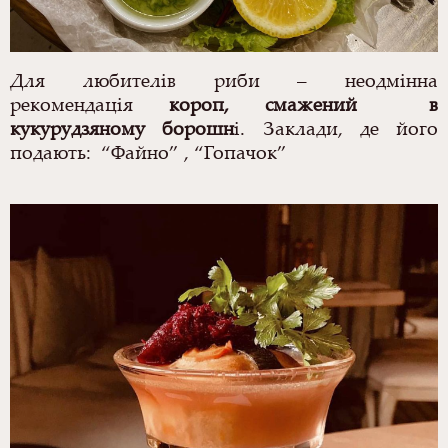
Для любителів риби – неодмінна
рекомендація
короп, смажений в
кукурудзяному борошн
і. Заклади, де його
подають:
“Файно” , “Гопачок”