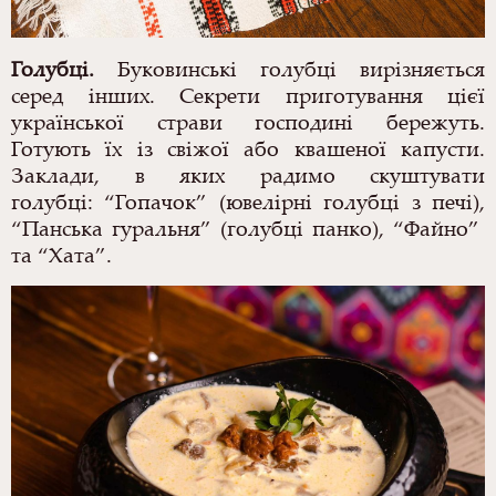
Голубці.
Буковинські голубці вирізняється
серед інших. Секрети приготування цієї
української страви господині бережуть.
Готують їх із свіжої або квашеної капусти.
Заклади, в яких радимо скуштувати
голубці:
“Гопачок” (ю
велірні голубці з печі),
“Панська гуральня” (голубці панко)
, “Файно”
та “Хата”.