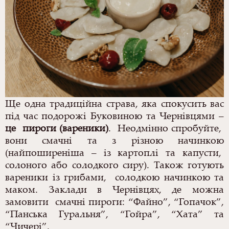
Ще одна традиційна страва, яка спокусить вас
під час подорожі Буковиною та Чернівцями –
це пироги (вареники)
. Неодмінно спробуйте,
вони смачні та з різною начинкою
(найпоширеніша – із картоплі та капусти,
солоного або солодкого сиру). Також готують
вареники із грибами, солодкою начинкою та
маком.
Заклади в Чернівцях, де можна
замовити смачні пироги: “
Файно”, “Гопачок”,
“Панська Гуральня”, “Гойра”, “Хата” та
“Чичері”.