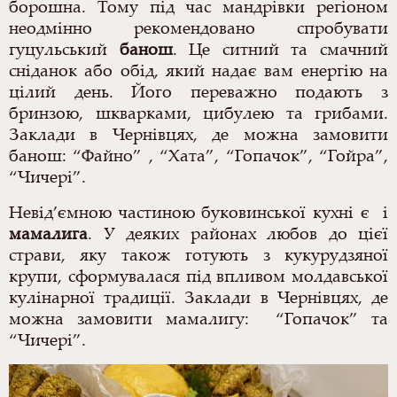
борошна. Тому під час мандрівки регіоном
неодмінно рекомендовано спробувати
гуцульський
банош
. Це ситний та смачний
сніданок або обід, який надає вам енергію на
цілий день. Його переважно подають з
бринзою, шкварками, цибулею та грибами.
Заклади в Чернівцях, де можна замовити
банош: “Файно” , “Хата”, “Гопачок”, “Гойра”,
“Чичері”.
Невід’ємною частиною буковинської кухні є і
мамалига
. У деяких районах любов до цієї
страви, яку також готують з кукурудзяної
крупи, сформувалася п
ід впливом молдавської
кулінарної традиції.
Заклади в Чернівцях, де
можна замовити мамалигу: “Гопачок” та
“Чичері”.