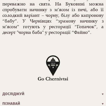
переважно на свята. На Буковині можна
спробувати начинку з м’ясом із печі, або її
солодкий варіант – чорну, білу або капронову
“
бабу
”
.
У Чернівцях “храмову начинку з
м’ясом” готують у ресторації “Гопачок”, а
десерт "чорна баба" у ресторації “Файно”.
ДОСЛІДЖУЙ
ПІЗНАВАЙ