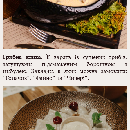
Грибна юшка.
Її варять із сушених грибів,
загущуючи підсмаженим борошном з
цибулею. Заклади, в яких можна замовити:
“Гопачок”
, “Файно” та “Чичері”.