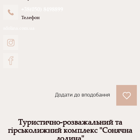
+38(050) 8498899
Телефон
sdolina.com.ua
Додати до вподобання
Туристично-розважальний та
гірськолижний комплекс "Сонячна
долина"