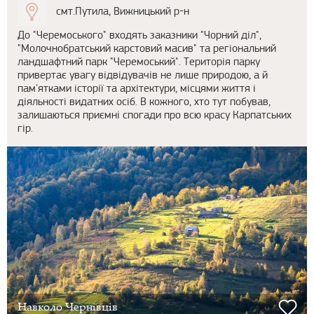
смт.Путила, Вижницький р-н
До "Черемоського" входять заказники "Чорний діл",
"Молочнобратський карстовий масив" та регіональний
ландшафтний парк "Черемоський". Територія парку
привертає увагу відвідувачів не лише природою, а й
пам'ятками історії та архітектури, місцями життя і
діяльності видатних осіб. В кожного, хто тут побував,
залишаються приємні спогади про всю красу Карпатських
гір.
Навколо Чернівців