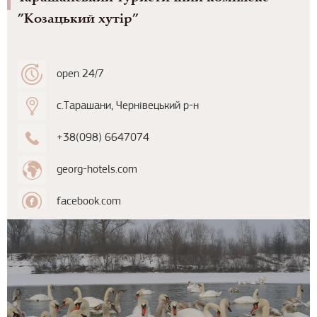
”Козацький хутір”
open 24/7
с.Тарашани, Чернівецький р-н
+38(098) 6647074
georg-hotels.com
facebook.com