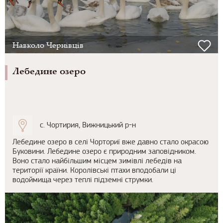
Навколо Чернівців
Лебедине озеро
с. Чортирия, Вижницький р-н
Лебедине озеро в селі Чорториї вже давно стало окрасою
Буковини. Лебедине озеро є природним заповідником.
Воно стало найбільшим місцем зимівлі лебедів на
території країни. Королівські птахи вподобали ці
водоймища через теплі підземні струмки.