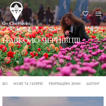
0
НАВКОЛО ЧЕРНІВЦІВ
ВСІ
МУЗЕЇ ТА ГАЛЕРЕЇ
РЕКРЕАЦІЙНІ ЗОНИ
ШОПІНГ