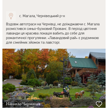
с. Магала, Чернівецький р-н
Вздовж автотраси на Чернівці, не доїжджаючи с. Магала
розмістився синьо-бузковий Прованс. В період цвітіння
лаванди ця красива локація вабить до себе для
романтичної прогулянки. «Лавандовий рай» є родзинкою
для сімейних зйомок та лавсторі.
Навколо Чернівців