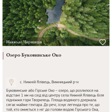
Навколо Чернівців
Озеро Буковинське Око
с. Нижній Ялівець, Вижницький р-н
Буковинське або Гірське Око – озеро, що розлилося на
відстані 1 км на схід від центру села Нижній Ялівець біля
підніжжя гори Творилець. Площа водяного дзеркала
сягає майже гектара. До речі, існує легенда про те, що
той, хто омиється з ніг до голови водою Гірського Ока,