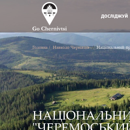
ДОСЛІДЖУЙ
/
Головна /
Навколо Чернівців
Національний пр
НАЦІОНАЛЬНИ
"ЧЕРЕМОСЬКИ