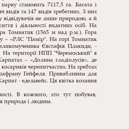
парку становить 7117,5 га. Багата і
 видів та 147 видів хребетних. З них
у відвідувачів не лише природою, а й
иття і діяльності видатних осіб. На
 Томнатик (1565 м над р.м.). Гора
ту – «РЛС "Памір". На горі Томнатик
еликомученика Євстафія Плакиди, -
м. На території НПП "Черемоський" в
арпатах – «Долина гладіолусів», де
 косариків черепитчастих. На хребтах
 шафрану Гейфеля. Привабливим для
Карпат - едельвейс. Ця квітка кохання
сті. В кожного, хто тут побував,
ся природа і людина.