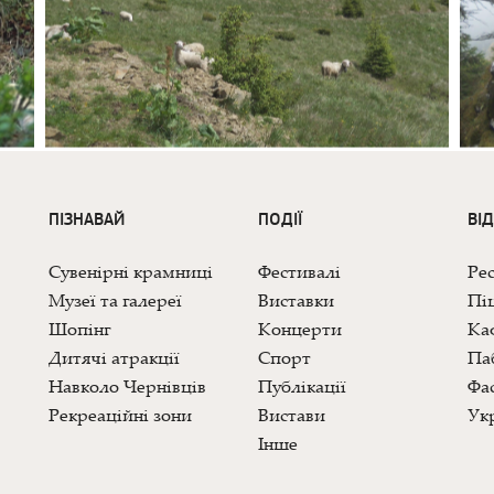
ПІЗНАВАЙ
ПОДІЇ
ВІ
Сувенірні крамниці
Фестивалі
Ре
Музеї та галереї
Виставки
Піц
Шопінг
Концерти
Каф
Дитячі атракції
Спорт
Па
Навколо Чернівців
Публікації
Фас
Рекреаційні зони
Вистави
Укр
Інше