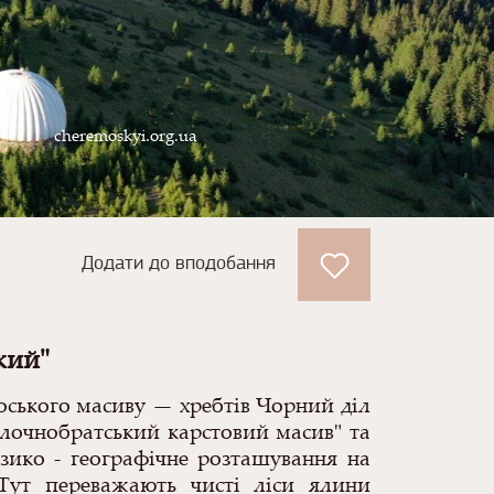
cheremoskyi.org.ua
Додати до вподобання
кий"
ького масиву — хребтів Чорний діл
лочнобратський карстовий масив" та
зико - географічне розташування на
ут переважають чисті ліси ялини