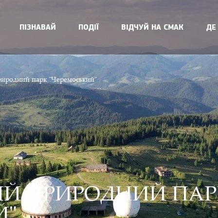
ПІЗНАВАЙ
ПОДІЇ
ВІДЧУЙ НА СМАК
ДЕ
иродний парк "Черемоський"
Й ПРИРОДНИЙ ПАР
Й"