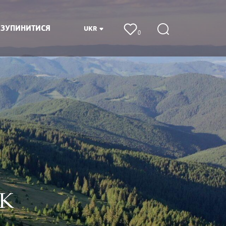
 ЗУПИНИТИСЯ
UKR
0
К