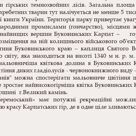
и гірських темнохвойних лісів. Загальна площа 
ребетних тварин тут налічується не менше 5 тисяч
ї книги України. Територія парку привертає уваг
 народними промислами (гончарство), місцями ж
з найвищих вершин Буковинських Карпат – гора
розміщення на ній колишнього військового об'єк
ятиня Буковинського краю – каплиця Святого В
 світу, яка знаходиться на висоті 1340 м н. р. 
мальовничіша квіткова долина в Буковинських К
тіння диких гладіолусів - червонокнижного виду -
ів" можна спостерігати мальовниче цвітіння
де зростає найвисокогірніша квітка Буковинських 
вершині г.Великий камінь.
ремоський» має потужні рекреаційні можливо
 красу Карпатських гір, де в одне ціле зливають