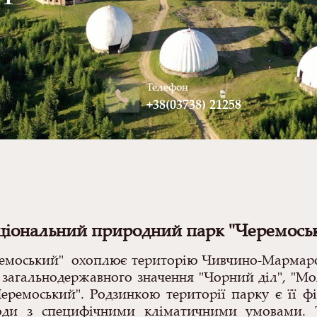
Телефон
+38(03738) 21258
іональний природний парк "Черемось
емоський" охоплює територію Чивчино-Мармарос
 загальнодержавного значення "Чорний діл", "Мо
ремоський". Родзинкою території парку є її фі
оди з специфічними кліматичними умовами. Т