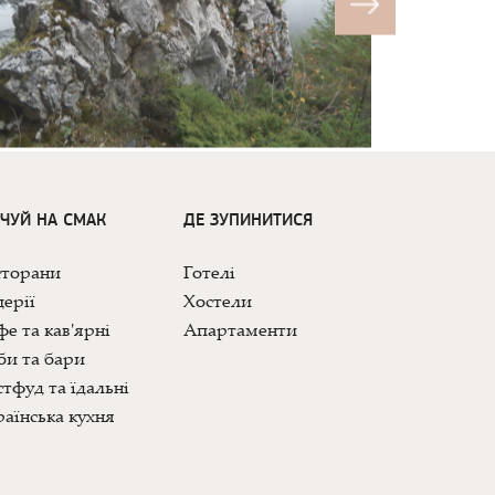
ДЧУЙ НА СМАК
ДЕ ЗУПИНИТИСЯ
сторани
Готелі
ерії
Хостели
е та кав'ярні
Апартаменти
би та бари
тфуд та їдальні
аїнська кухня