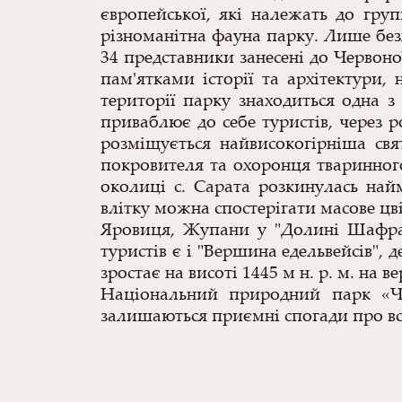
європейської, які належать до груп
різноманітна фауна парку. Лише безх
34 представники занесені до Червоно
пам'ятками історії та архітектури,
території парку знаходиться одна 
приваблює до себе туристів, через 
розміщується найвисокогірніша св
покровителя та охоронця тваринного
околиці с. Сарата розкинулась най
влітку можна спостерігати масове цві
Яровиця, Жупани у "Долині Шафран
туристів є і "Вершина едельвейсів", 
зростає на висоті 1445 м н. р. м. на 
Національний природний парк «Че
залишаються приємні спогади про всю