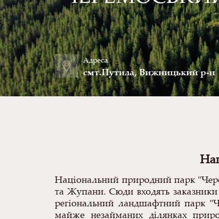
Адреса
смт.Путила, Вижницький р-н
Нац
Національний природний парк "Чер
та Жупани. Сюди входять заказники
регіональний ландшафтний парк "Че
майже незайманих ділянках прир