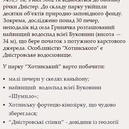
річки Дністер. До складу парку увійшли
десятки об'єктів природно-заповідного фонду.
Зокрема, досліджено понад 30 печер,
неподалік від села Гринячка розташований
найвищий водоспад всієї Буковини (висота —
34 м), що бере початок з потужного карстового
джерела. Особливістю "Хотинського" є
Дністровське водосховище.
У парку “Хотинський” варто побачити:
малі печери у скелях каньйону;
найвищий водоспад всієї Буковини
«Шумило»;
Хотинську фортецю-кінозірку, що чудово
збереглася;
“Дністровські стінки” - довідник із геології