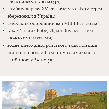
часів палеоліту в натурі;
кам’яну церкву XV ст. - другу за віком серед
збережених в Україні;
скіфський оборонний вал VIII-III ст. до н.е.;
закам’янілих Бабу, Діда і Внучку - скелі з
людськими назвами;
водне плесо Дністровського водосховища
шириною понад 1 км. та максимальною
глибиною у 54 метри.