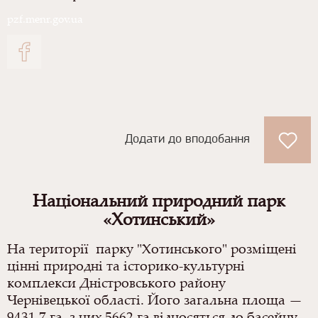
pzf.menr.gov.ua
Додати до вподобання
Національний природний парк
«Хотинський»
На території парку "Хотинського" розміщені
цінні природні та історико-культурні
комплекси Дністровського району
Чернівецької області. Його загальна площа —
9431,7 га, з них 5662 га відносяться до басейну