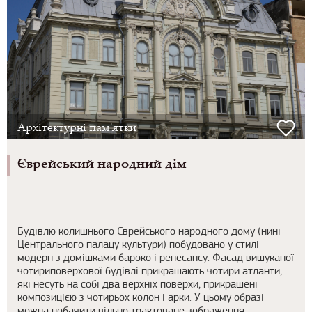
Архітектурні пам'ятки
Єврейський народний дім
Будівлю колишнього Єврейського народного дому (нині
Центрального палацу культури) побудовано у стилі
модерн з домішками бароко і ренесансу. Фасад вишуканої
чотириповерхової будівлі прикрашають чотири атланти,
які несуть на собі два верхніх поверхи, прикрашені
композицією з чотирьох колон і арки. У цьому образі
можна побачити вільно трактоване зображення