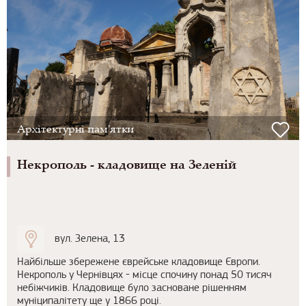
Архітектурні пам'ятки
Некрополь - кладовище на Зеленій
вул. Зелена, 13
Найбільше збережене єврейське кладовище Європи.
Некрополь у Чернівцях - місце спочину понад 50 тисяч
небіжчиків. Кладовище було засноване рішенням
муніципалітету ще у 1866 році.