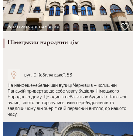
Архітектурні пам'ятки
Німецький народний дім
вул. О.Кобилянської, 53
На найфешенебельнішій вулиці Чернівців – колишній
Панській привертає до себе увагу будівля Німецького
Народного дому. Це один з небагатьох будинків Панської
вулиці, якого не торкнулись руки перебудовників та
завдяки чому він зберіг свій первісний вигляд до нашого
часу.