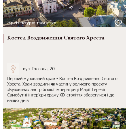
Архітектурні пам'ятки
Костел Воздвиження Святого Хреста
вул. Головна, 20
Перший мурований храм - Костел Воздвиження Святого
Хреста. Храм зводили як частину великого проекту
«Буковина» австрійської імператриці Марії Терезії.
Самобутні інтер'єри храму ХІХ століття збереглися і до
наших днів