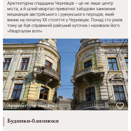
Архітектурна спадщина Чернівців – це не лише центр
міста, а й цілий квартал приватної забудови заможних
мешканців австрійського і румунського періодів, який
виник на початку ХХ століття у Чернівцях. Понад сто років
тому це був справжній райський куточок і називали його
«Кварталом вілл»
Архітектурні пам'ятки
Будинки-близнюки