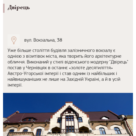
Двірець
вул. Вокзальна, 38
Уже більше століття будівля залізничного вокзалу є
однією з візитівок міста, яка творить його архітектурне
обличчя. Виконаний у стилі віденського модерну "Двірець"
постав у Чернівцях в останнє «золоте десятиліття»
Австро-Угорської імперії і став одним із найбільших і
найвишуканіших не лише на Західній Україні, а й в усій
імперії.