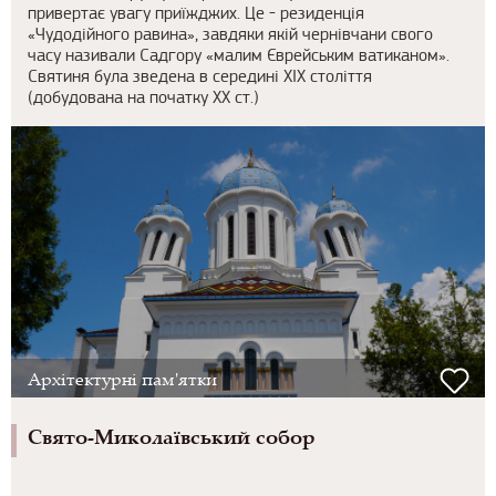
привертає увагу приїжджих. Це - резиденція
«Чудодійного равина», завдяки якій чернівчани свого
часу називали Садгору «малим Єврейським ватиканом».
Святиня була зведена в середині ХIХ століття
(добудована на початку ХХ ст.)
Архітектурні пам'ятки
Свято-Миколаївський собор