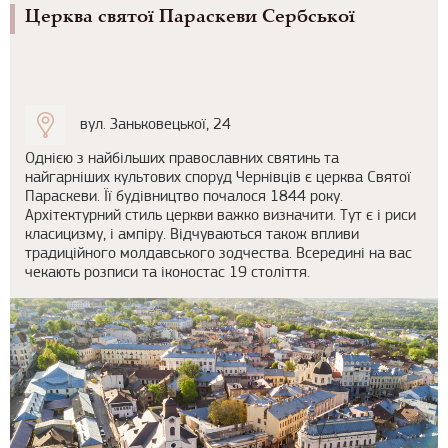
Церква святої Параскеви Сербської
вул. Заньковецької, 24
Однією з найбільших православних святинь та
найгарніших культових споруд Чернівців є церква Святої
Параскеви. Її будівництво почалося 1844 року.
Архітектурний стиль церкви важко визначити. Тут є і риси
класицизму, і ампіру. Відчуваються також впливи
традиційного молдавського зодчества. Всередині на вас
чекають розписи та іконостас 19 століття.