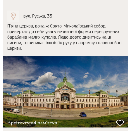
вул. Руська, 35
П'яна церква, вона ж Свято-Миколаївський собор,
привертає до себе увагу незвичної форми перекручених
барабанів малих куполів. Якщо довго дивитись на ці
вигини, то виникає ілюзія їх руху у напрямку головної бані
церкви.
Архітектурні пам'ятки