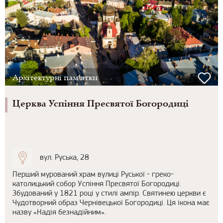
Архітектурні пам'ятки
Церква Успіння Пресвятої Богородиці
вул. Руська, 28
Перший мурований храм вулиці Руської - греко-
католицький собор Успіння Пресвятої Богородиці.
Збудований у 1821 році у стилі ампір. Святинею церкви є
Чудотворний образ Чернівецької Богородиці. Ця ікона має
назву «Надія безнадійним».