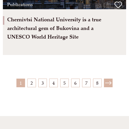
Publications
Chernivtsi National University is a true
architectural gem of Bukovina and a
UNESCO World Heritage Site
1
2
3
4
5
6
7
8