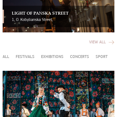
LIGHT OF PANSKA STREET
1, O. Kobylianska Street,
VIEW ALL
ALL
FESTIVALS
EXHIBITIONS
CONCERTS
SPORT
O