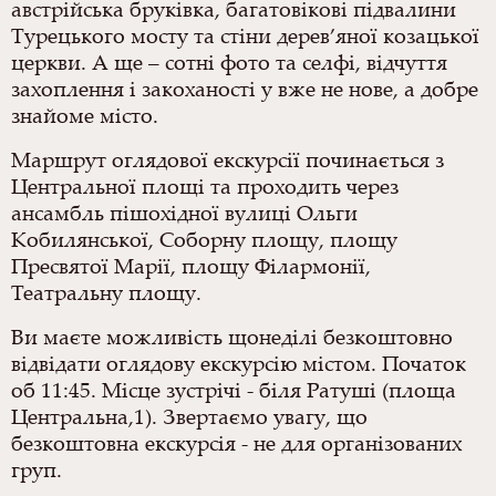
австрійська бруківка, багатовікові підвалини
Турецького мосту та стіни дерев’яної козацької
церкви. А ще
– сотні фото та селфі, відчуття
захоплення і закоханості у вже не нове, а добре
знайоме місто.
Маршрут оглядової екскурсії починається з
Центральної площі та проходить через
ансамбль пішохідної вулиці Ольги
Кобилянської, Соборну площу, площу
Пресвятої Марії, площу Філармонії,
Театральну площу.
Ви маєте можливість щонеділі безкоштовно
відвідати оглядову екскурсію містом. Початок
об 11:45. Місце зустрічі - біля Ратуші (площа
Центральна,1).
Звертаємо увагу, що
безкоштовна екскурсія - не для організованих
груп.