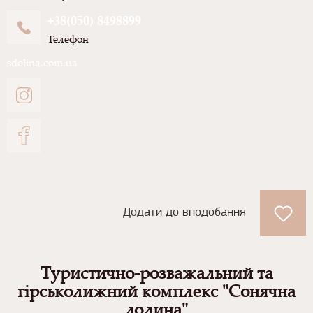
+38(050) 8498899
Телефон
sdolina.com.ua
Додати до вподобання
Туристично-розважальний та
гірськолижний комплекс "Сонячна
долина"