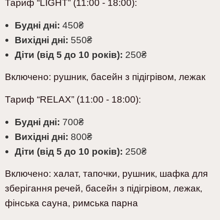
Тариф “LIGHT” (11:00 - 18:00):
Будні дні:
450
₴
Вихідні дні:
5
5
0
₴
Діти (від 5 до 10 років):
250
₴
Включено:
рушник, басейн з підігрівом, лежак
Тариф “RELAX” (1
1
:00 - 18:00):
Будні дні:
700
₴
Вихідні дні:
800
₴
Діти (від 5 до 10 років):
250
₴
Включено:
халат, тапочки, рушник, шафка для
зберігання речей, басейн з підігрівом, лежак,
фінська сауна, римська парна