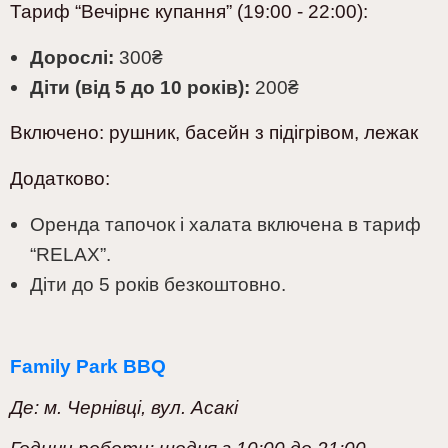
Тариф “Вечірнє купання” (19:00 - 22:00):
Дорослі:
300
₴
Діти (від 5 до 10 років):
200₴
Включено:
рушник, басейн з підігрівом, лежак
Додатково:
Оренда тапочок і халата включена в тариф
“
RELAX
”.
Діти до 5 років безкоштовно.
Family Park BBQ
Де: м. Чернівці, вул. Асакі