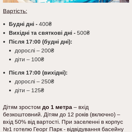
Вартість:
Будні дні
-
400
₴
Вихідні та святкові дні -
500
₴
Після 17:00 (будні дні):
дорослі – 200
₴
діти – 100
₴
Після 17:00 (вихідні):
дорослі – 250
₴
діти – 125
₴
Дітям зростом
до
1 метра
– вхід
безкоштовний. Дітям до 12 років (включно) –
вхід 50% від вартості. При заселенні в корпус
№1 готелю Георг Парк - відвідування басейну