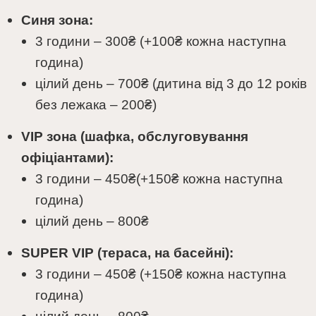
Синя зона:
3 години – 300₴ (+100₴ кожна наступна
година)
цілий день – 700₴ (дитина від 3 до 12 років
без лежака – 200₴)
VIP
зона (шафка, обслуговування
офіціантами):
3 години – 450₴(+150₴ кожна наступна
година)
цілий день – 800
₴
SUPER
VIP
(тераса, на басейні):
3 години – 450₴ (+150₴ кожна наступна
година)