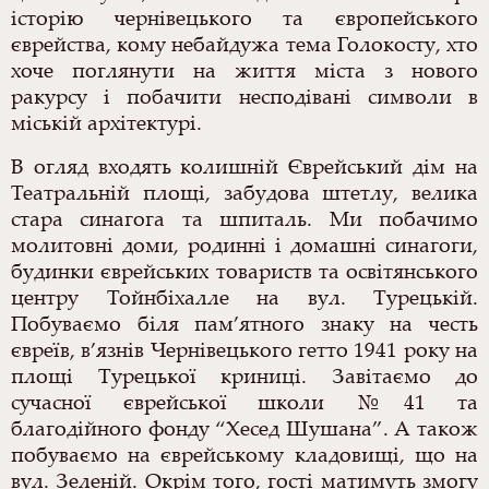
історію чернівецького та європейського
єврейства, кому небайдужа тема Голокосту, хто
хоче поглянути на життя міста з нового
ракурсу і побачити несподівані символи в
міській архітектурі.
В огляд входять колишній Єврейський дім на
Театральній площі, забудова штетлу, велика
стара синагога та шпиталь. Ми побачимо
молитовні доми, родинні і домашні синагоги,
будинки єврейських товариств та освітянського
центру Тойнбіхалле на вул. Турецькій.
Побуваємо біля пам’ятного знаку на честь
євреїв, в’язнів Чернівецького гетто 1941 року на
площі Турецької криниці. Завітаємо до
сучасної єврейської школи №41 та
благодійного фонду “Хесед Шушана”. А також
побуваємо на єврейському кладовищі, що на
вул. Зеленій. Окрім того, гості матимуть змогу