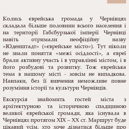
Колись єврейська громада у Чернівцях
складала більше половини всього населення і
на території
Габсбурзької
імперії Чернівці
навіть отримали неофіційну назву
«Юденштадт» («єврейське місто»). Тут ніколи
не знали поняття «межі осідлості», а євреї
брали активну участь і в управлінні містом, і в
його розбудові та розвитку. Тож єврейська
тема в нашому місті - зовсім не випадкова.
Навпаки, без її вивчення неможливе повне
розуміння історії та культури Чернівців.
Екскурсія знайомить гостей міста з
архітектурною та історичною спадщиною
великої єврейської громади, яка існувала в
Чернівцях протягом ХІХ – ХХ ст.
Маршрут буде
цікавий усім, хто хоче дізнатися більше про