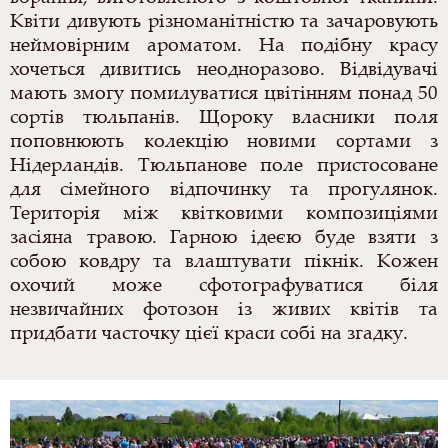
Квіти дивують різноманітністю та зачаровують
неймовірним ароматом. На подібну красу
хочеться дивитись неодноразово. Відвідувачі
мають змогу помилуватися цвітінням понад 50
сортів тюльпанів. Щороку власники поля
поповнюють колекцію новими сортами з
Нідерландів. Тюльпанове поле пристосоване
для сімейного відпочинку та прогулянок.
Територія між квітковими композиціями
засіяна травою. Гарною ідеєю буде взяти з
собою ковдру та влаштувати пікнік. Кожен
охочий може сфотографуватися біля
незвичайних фотозон із живих квітів та
придбати часточку цієї краси собі на згадку.