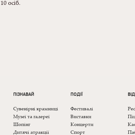
10 осіб.
ПІЗНАВАЙ
ПОДІЇ
ВІ
Сувенірні крамниці
Фестивалі
Ре
Музеї та галереї
Виставки
Піц
Шопінг
Концерти
Каф
Дитячі атракції
Спорт
Па