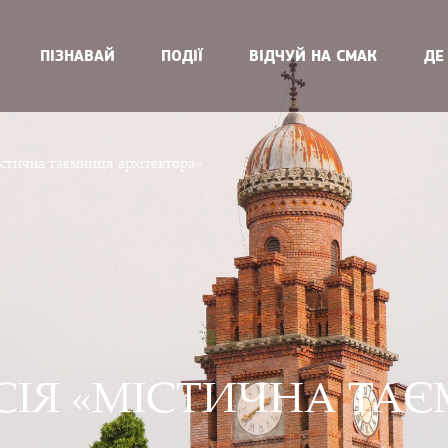
ПІЗНАВАЙ
ПОДІЇ
ВІДЧУЙ НА СМАК
ДЕ
істична таємниця архітектора»
СІЯ «МІСТИЧНА ТА