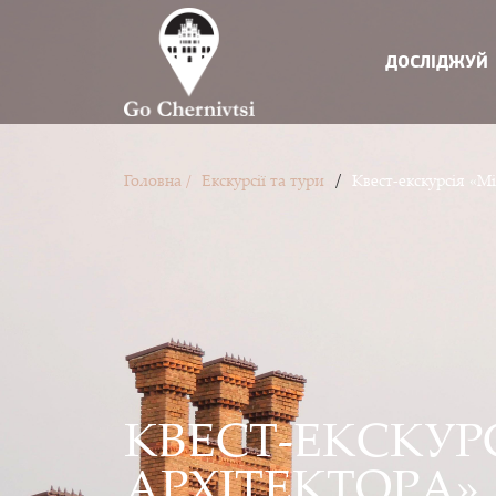
ДОСЛІДЖУЙ
/
Головна /
Екскурсії та тури
Квест-екскурсія «М
КВЕСТ-ЕКСКУР
АРХІТЕКТОРА»