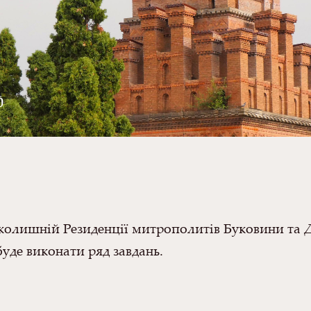
0
 в колишній Резиденції митрополитів Буковини т
буде виконати ряд завдань.