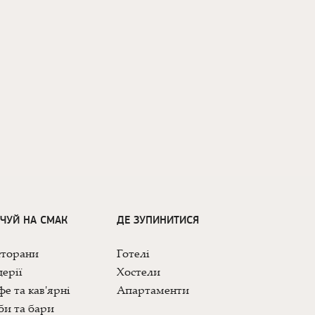
ДЧУЙ НА СМАК
ДЕ ЗУПИНИТИСЯ
сторани
Готелі
ерії
Хостели
е та кав'ярні
Апартаменти
би та бари