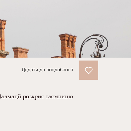
Додати до вподобання
а Далмації розкриє таємницю