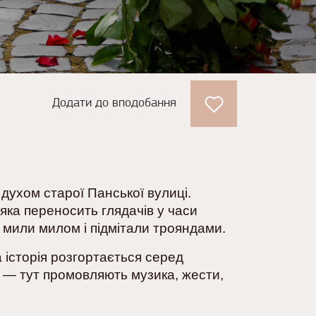
Додати до вподобання
 духом старої Панської вулиці.
яка переносить глядачів у часи
 мили милом і підмітали трояндами.
а історія розгортається серед
о — тут промовляють музика, жести,