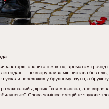
нда
ива історія, оповита ніжністю, ароматом троянд і
легенда» — це зворушлива мінівистава без слів, 
 пускали перехожих у брудному взутті, а бруківку
тр і закоханий двірник. Їхня мовчазна, але виразн
обилянської. Слова замінює емоційне звукове тл