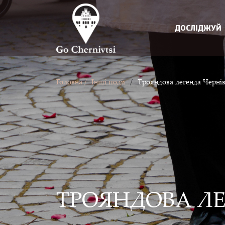
ДОСЛІДЖУЙ
/
Головна /
Інші події
Трояндова легенда Чернів
ТРОЯНДОВА ЛЕ