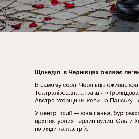
Щонеділі в Чернівцях оживає леге
В самому серці Чернівців оживає крас
Театралізована атракція «Трояндова 
Австро-Угорщини, коли на Панську не
У центрі події — юна панна, бургоміс
архітектурних перлин вулиці Ольги К
погляди та настрій.