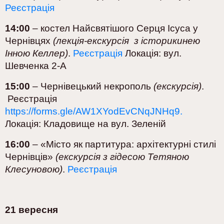
Реєстрація
14:00
– костел Найсвятішого Серця Ісуса у
Чернівцях
(лекція-екскурсія з історикинею
Інною Келлер)
.
Реєстрація
Локація: вул.
Шевченка 2-А
15:00
– Чернівецький некрополь
(екскурсія)
.
Реєстрація
https://forms.gle/AW1XYodEvCNqJNHq9.
Локація: Кладовище на вул. Зеленій
16:00
– «Місто як партитура: архітектурні стилі
Чернівців»
(екскурсія з гідесою Тетяною
Клесуновою)
.
Реєстрація
21 вересня