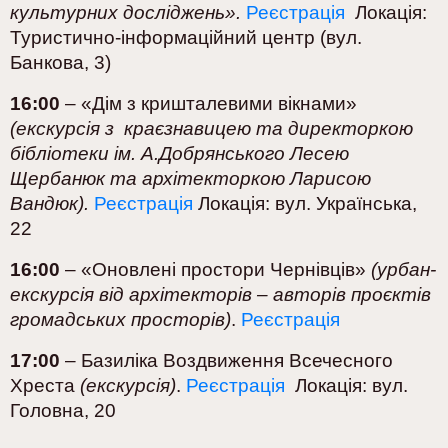
культурних досліджень».
Реєстрація
Локація:
Туристично-інформаційний центр (вул.
Банкова, 3)
16:00
– «Дім з кришталевими вікнами»
(екскурсія з краєзнавицею та директоркою
бібліотеки ім. А.Добрянського Лесею
Щербанюк та архітекторкою Ларисою
Вандюк).
Реєстрація
Локація: вул. Українська,
22
16:00
– «Оновлені простори Чернівців»
(урбан-
екскурсія від архітекторів – авторів проєктів
громадських просторів)
.
Реєстрація
17:00
– Базиліка Воздвиження Всечесного
Хреста
(екскурсія)
.
Реєстрація
Локація: вул.
Головна, 20