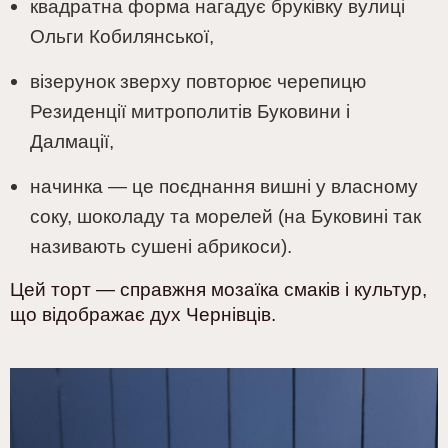
квадратна форма нагадує бруківку вулиці
Ольги Кобилянської,
візерунок зверху повторює черепицю
Резиденції митрополитів Буковини і
Далмації,
начинка — це поєднання вишні у власному
соку, шоколаду та морелей (
на Буковині так
називають
сушен
і
абрикос
и
).
Цей торт — справжня мозаїка смаків і культур,
що відображає дух Чернівців.