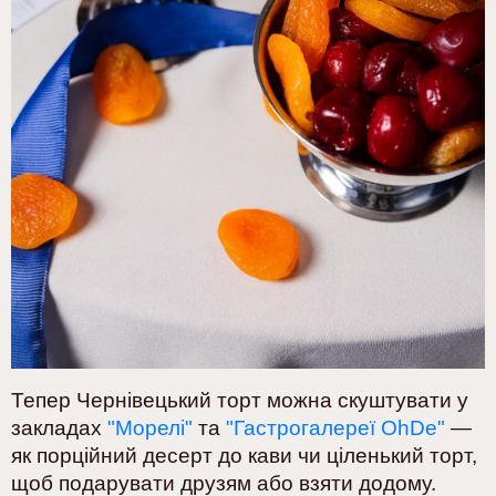
Тепер Чернівецький торт можна скуштувати у
закладах
"Морелі"
та
"Гастрогалереї OhDe"
—
як порційний десерт до кави чи ціленький торт,
щоб подарувати друзям або взяти додому.