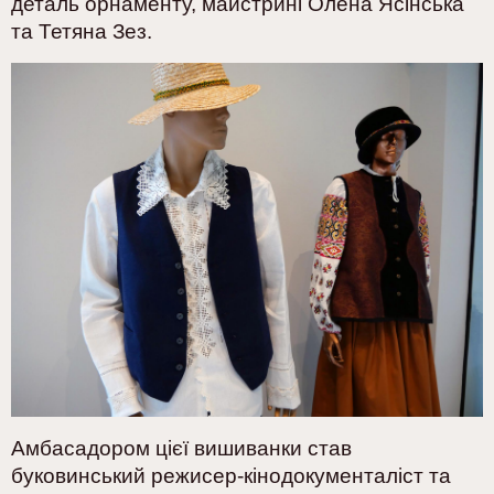
деталь орнаменту, майстрині Олена Ясінська
та Тетяна Зез.
Амбасадором цієї вишиванки став
буковинський
режисер-кінодокументаліст
та