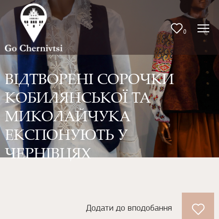
0
ВІДТВОРЕНІ СОРОЧКИ
КОБИЛЯНСЬКОЇ ТА
МИКОЛАЙЧУКА
ЕКСПОНУЮТЬ У
ЧЕРНІВЦЯХ
Додати до вподобання