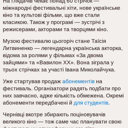
На глядачів чекає понад 60 стрічок —
міжнародні фестивальні хіти, нове українське
кіно та культові фільми, що вже стали
класикою. Також у програмі — зустрічі з
режисерами, акторами та творцями кіно.
Музою фестивалю цьогоріч стане Таїсія
Литвиненко — легендарна українська акторка,
відома за ролями у фільмах «За двома
зайцями» та «Вавилон ХХ». Вона зіграла у
трьох стрічках за участі Івана Миколайчука.
Уже стартував продаж
абонементів
на
фестиваль. Організатори радять подбати про
них завчасно, адже кількість обмежена. Окремі
абонементи передбачені й
для студентів
.
Чернівці вкотре збирають поціновувачів
великого кіно — тож саме час планувати свою