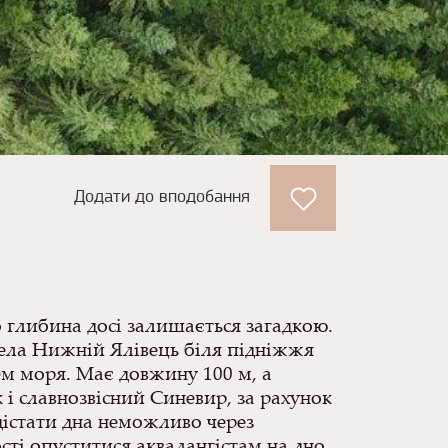
Додати до вподобання
го глибина досі залишається загадкою.
у села Нижній Ялівець біля підніжжя
ем моря. Має довжину 100 м, а
 і славнозвісний Синевир, за рахунок
 дістати дна неможливо через
сті опуститися аквалангістам на дно