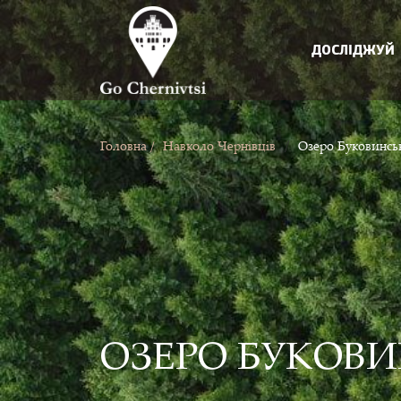
ДОСЛІДЖУЙ
/
Головна /
Навколо Чернівців
Озеро Буковинсь
ОЗЕРО БУКОВИ