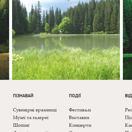
ПІЗНАВАЙ
ПОДІЇ
ВІ
Сувенірні крамниці
Фестивалі
Ре
Музеї та галереї
Виставки
Піц
Шопінг
Концерти
Каф