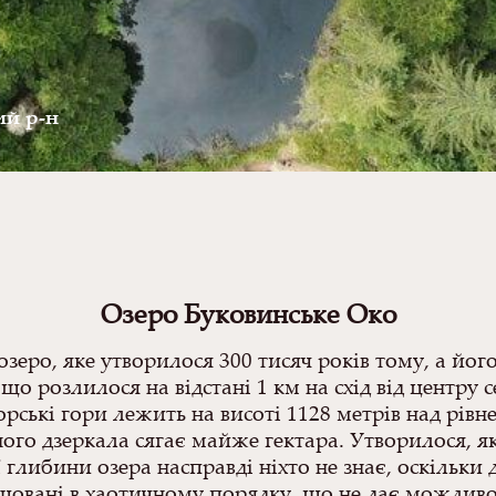
ий р-н
Озеро Буковинське Око
озеро, яке утворилося 300 тисяч років тому, а йо
 що розлилося на відстані 1 км на схід від центр
рські гори лежить на висоті 1128 метрів над рівн
го дзеркала сягає майже гектара. Утворилося, як
 глибини озера насправді ніхто не знає, оскільки
ташовані в хаотичному порядку, що не дає можливо