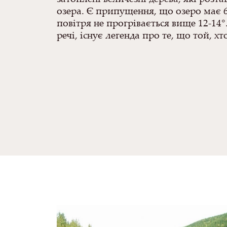
озера. Є припущення, що озеро має 
повітря не прогрівається вище 12-14°
речі, існує легенда про те, що той, х