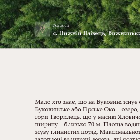
Адреса
с. Нижній Ялівець, Вижницьк
Мало хто знає, що на Буковині існує 
Буковинське або Гірське Око – озеро,
гори Творилець, що у масиві Яловичо
ширину – близько 70 м. Площа водяно
зсуву глинистих порід. Максимальної
затоплені величезні дерева, які роз