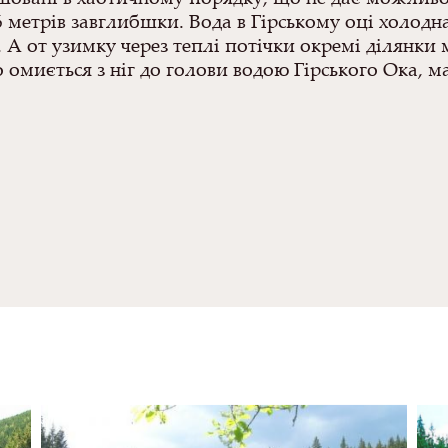
6 метрів завглибшки.
Вода в Гірському оці холодна
. А от узимку через теплі потічки
окремі ділянки
то омиється з ніг до голови водою Гірського Ока, м