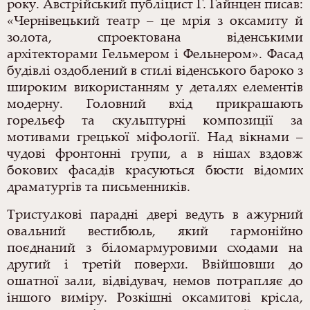
року. Австрійський публіцист Г. Гайнцен писав:
«Чернівецький театр – це мрія з оксамиту й
золота, спроектована віденськими
архітекторами Гельмером і Фельнером».
Фасад
будівлі оздоблений
в стилі віденського бароко з
широким використанням у деталях елементів
модерну. Головний вхід прикрашають
горельєф та скульптурні композиції за
мотивами грецької міфології. Над вікнами –
чудові фронтонні групи, а в нішах вздовж
бокових фасадів красуються бюсти відомих
драматургів та письменників.
Тристулкові парадні двері ведуть в ажурний
овальний вестибюль, який гармонійно
поєднаний з біломармуровими сходами на
другий і третій поверхи. Ввійшовши до
ошатної зали, відвідувач, немов потрапляє до
іншого виміру. Розкішні оксамитові крісла,