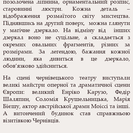
позолочена ліпнина, орнаментальний розпис,
старовинні люстри. Кожна деталь –
відображення розмаїтого світу мистецтва.
Піднявшись на другий поверх,
можна глянути
у магічне дзеркало. На відміну від
інших
дзеркал воно не суцільне, а складається з
окремих овальних
фрагментів, різних за
розмірами. За легендою, бажання кожної
людини, яка дивиться в це дзеркало,
обов’язково здійсниться.
На сцені чернівецького театру виступали
великі майстри оперної та драматичної сцени
Європи: великий Енріко Карузо, Федір
Шаляпин, Соломія Крушельницька, Марія
Бієшу, актор австрійської драми Моіссі та інші.
А витончений будинок став справжньою
візитівкою Чернівців.