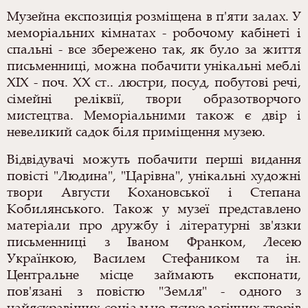
Музейна експозиція розміщена в п'яти залах. У
меморіальних кімнатах - робочому кабінеті і
спальні - все збережено так, як було за життя
письменниці, можна побачити унікальні меблі
XIX - поч. XX ст.. люстри, посуд, побутові речі,
сімейні реліквії, твори образотворчого
мистецтва. Меморіальними також є двір і
невеликий садок біля приміщення музею.
Відвідувачі можуть побачити перші видання
повісті "Людина", "Царівна", унікальні художні
твори Августи Кохановської і Степана
Кобилянського. Також у музеї представлено
матеріали про дружбу і літературні зв'язки
письменниці з Іваном Франком, Лесею
Українкою, Василем Стефаником та ін.
Центральне місце займають експонати,
пов'язані з повістю "Земля" - одного з
найяскравіших соціально-психологічних творів