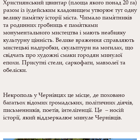
Християнський цвинтар (площа якого понад 20 га)
разом із іудейським кладовищем утворює тут одну
велику пам`ятку історії міста. Чимало пам`ятників
та родинних гробниць є пам`ятками
монументального мистецтва і мають неабияку
культурну цінність. Велике враження справляють
мистецькі надгробки, скульптури на могилах, що
свідчать про художні смаки городян минулої
епохи. Присутні стели, саркофаги, мавзолеї та
обеліски.
Некрополь у Чернівцях це місце, де поховано
багатьох відомих громадських, політичних діячів,
письменників, поетів, інтелігенції. Це – носій
історії, який віддзеркалює минуле Чернівців.