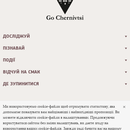
ДОСЛІДЖУЙ
ПІЗНАВАЙ
ПОДІЇ
ВІДЧУЙ НА СМАК
ДЕ ЗУПИНИТИСЯ
×
Ми використовуємо cookie-файли щоб отримувати статистику, яка
допомагає показувати вам найцікавіші і найвигідніші пропозиції. Ви
© 2026 Офіційний туристичний сайт
можете відключити cookie-файли в налаштуваннях. Продовжуючи
користуватися сайтом без зміни налаштувань, ви даєте згоду на
міста Чернівці
використання ваших cookie-файлів. Завжди раді бачити вас на нашому