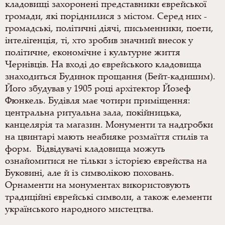
кладовищі захоронені представники єврейської
громади, які поріднилися з містом. Серед них -
громадські, політичні діячі, письменники, поети,
інтелігенція, ті, хто зробив значний внесок у
політичне, економічне і культурне життя
Чернівців. На вході до єврейського кладовища
знаходиться Будинок прощання (Бейт-кадишим).
Його збудував у 1905 році архітектор Йозеф
Фюнкель. Будівля має чотири приміщення:
центральна ритуальна зала, покійницька,
канцелярія та магазин
. Монументи та надгробки
на цвинтарі мають неабияке розмаїття стилів та
форм. Відвідувачі кладовища можуть
ознайомитися не тільки з історією єврейства на
Буковині, але й із символікою поховань.
Орнаменти на монументах використовують
традиційні єврейські символи, а також елементи
українського народного мистецтва.