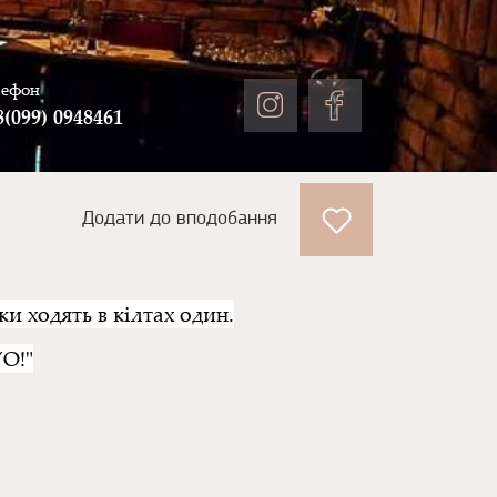
лефон
8(099) 0948461
Додати до вподобання
ки ходять в кілтах один.
YO!"