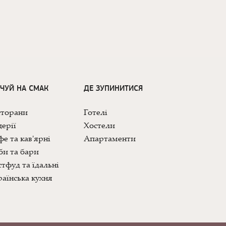
ДЧУЙ НА СМАК
ДЕ ЗУПИНИТИСЯ
сторани
Готелі
ерії
Хостели
е та кав'ярні
Апартаменти
би та бари
тфуд та їдальні
аїнська кухня