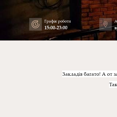
Графік роботи
А
15:00-23:00
в
Закладів багато! А от з
Так