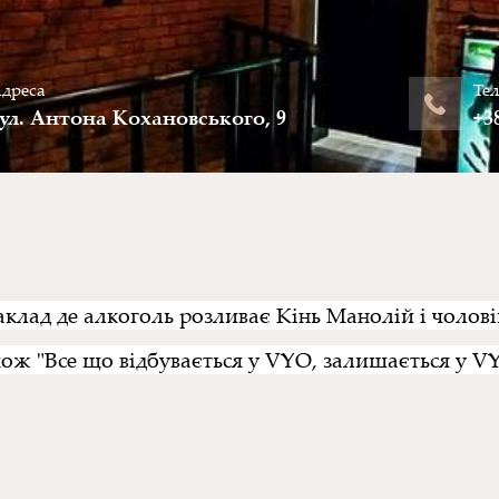
дреса
Те
ул. Антона Кохановського, 9
+3
аклад де алкоголь розливає Кінь Манолій і чолові
ож "Все що відбувається у VYO, залишається у V