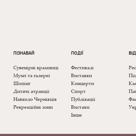
ПІЗНАВАЙ
ПОДІЇ
ВІ
Сувенірні крамниці
Фестивалі
Ре
Музеї та галереї
Виставки
Піц
Шопінг
Концерти
Каф
Дитячі атракції
Спорт
Па
Навколо Чернівців
Публікації
Фас
Рекреаційні зони
Вистави
Укр
Інше