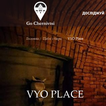
ДОСЛІДЖУЙ
/
Головна /
Паби і бари
VYO Place
VYO PLACE