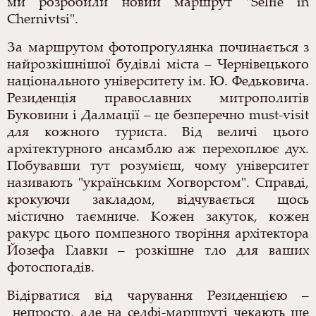
ми розробили новий маршрут "Selfie in
Chernivtsi".
За маршрутом фотопрогулянка починається з
найрозкішнішої будівлі міста – Чернівецького
національного університету ім. Ю. Федьковича.
Резиденція православних митрополитів
Буковини і Далмації
–
це безперечно must-visit
для кожного туриста. Від величі цього
архітектурного ансамблю аж перехоплює дух.
Побувавши тут розумієш, чому університет
називають "українським Хогворстом". Справді,
крокуючи закладом, відчувається щось
містично таємниче. Кожен закуток, кожен
ракурс цього помпезного творіння архітектора
Йозефа Главки
–
розкішне тло для ваших
фотоспогадів.
Відірватися від чарування Резиденцією
–
непросто, але на селфі-маршруті чекають ще