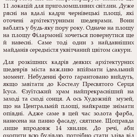
11 локацій для приголомшливих світлин. Дуже
рясні на вдалі кадри чернівецькі площі, які
оточені архітектурними шедеврами. Вони
ваблять у будь-яку пору року. Одначе на площу
на площу Філармонії хочеться повернутися ще
й навесні. Саме тоді один з найдавніших
майданів середмістя уквітчаний цвітом сакури.
Для розкішних кадрів деяких архітектурних
шедеврів міста важливо впіймати ідеальний
момент. Небуденні фото гарантовано вийдуть,
якщо завітати до Костелу Пресвятого Серця
Ісуса. Єзуїтський храм найпрекрасніший на
заході та сході сонця.
А ось Художній музей,
що на Центральній площі, найкраще знімати
опівдні. Адже саме в цей час золота фарба,
нанесена на панно фасаду, сяятиме. Щоправда
лише впродовж 14 хвилин. До речі, аби
охопити всю будівлю, потрібно стати зліва від