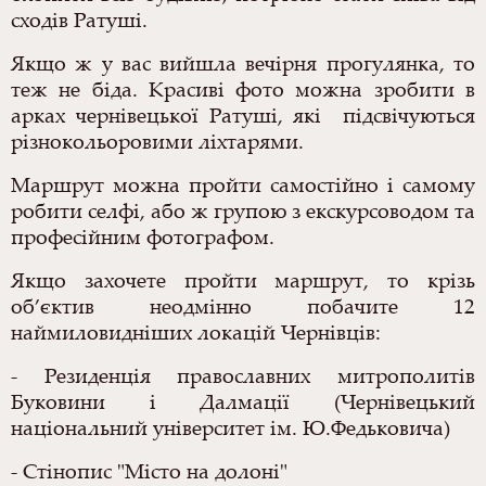
сходів Ратуші.
Якщо ж у вас вийшла вечірня прогулянка, то
теж не біда. Красиві фото можна зробити в
арках чернівецької Ратуші, які підсвічуються
різнокольоровими ліхтарями.
Маршрут можна пройти самостійно і самому
робити селфі, або ж групою з екскурсоводом та
професійним фотографом.
Якщо захочете пройти маршрут, то крізь
об’єктив неодмінно побачите 12
наймиловидніших локацій Чернівців:
- Резиденція православних митрополитів
Буковини і Далмації (Чернівецький
національний університет ім. Ю.Федьковича)
- Стінопис "Місто на долоні"