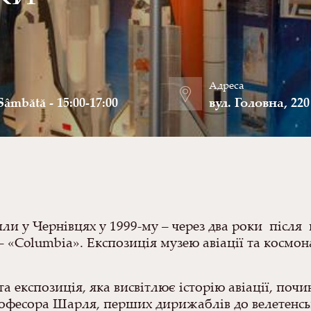
Адреса
Sâmbătă - 15:00-17:00
вул. Головна, 220
или у Чернівцях у 1999-му – через два роки після
– «Columbia». Експозиція музею авіації та космон
 експозиція, яка висвітлює історію авіації, почи
офесора Шарля, перших дирижаблів до велетенсь