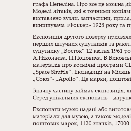
графа Цепеліна. Про все це можна діз
Моделі літаків, які є точними копіям
виставлено вузли, запчастини, прила
винищувача «Фоккер» 1928 року та п
Експозиція другого поверху присвяч
перших штучних супутників та ракет.
супутнику „Восток” 12 квітня 1961 р
А.Ніколаєва, П.Поповича, В.Биковськ
матеріалів про космічні програми С
„Space Shuttle”. Експедиції на Міся
„Союз”- „Apollo”. Це марки, поштові
Значну частину займає експозиція, 
Серед унікальних експонатів – дарун
Експонати музею надані або виготовле
матеріали для музею, а також моделіс
поштових марок, 1120 значків, 17000 