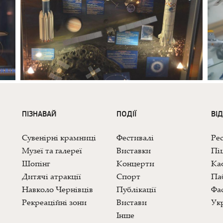
ПІЗНАВАЙ
ПОДІЇ
ВІ
Сувенірні крамниці
Фестивалі
Ре
Музеї та галереї
Виставки
Піц
Шопінг
Концерти
Каф
Дитячі атракції
Спорт
Па
Навколо Чернівців
Публікації
Фас
Рекреаційні зони
Вистави
Укр
Інше