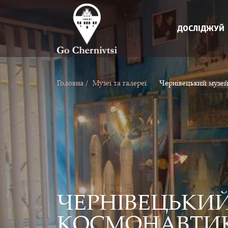
ДОСЛІДЖУЙ
/
Головна /
Музеї та галереї
Чернiвецький музей 
ЧЕРНIВЕЦЬКИЙ
КОСМОНАВТИ