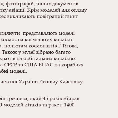
ок, фотографій, інших документів.
тку авіації. Крім моделей для огляду
ерес викликають повітряний гвинт
 оглянути представляють моделі
 космос на космічному кораблі-
, польотам космонавтів Г.Тітова,
 Також у музеї зібрано багато
льотів на орбітальних кораблях
грама СРСР та США ЕПАС на кораблях
бні моделі.
алежної України Леоніду Каденюку.
ія Гречнєва, який 45 років збирав
 моделей літаків та ракет, 1400