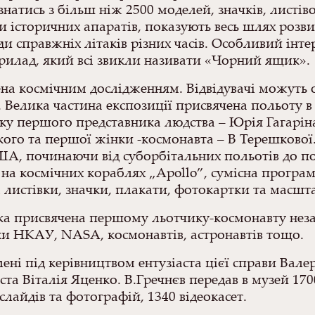
натись з більш ніж 2500 моделей, значків, листів
и історичних апаратів, показують весь шлях розви
ди справжніх літаків різних часів. Особливий інт
рилад, який всі звикли називати «Чорний ящик».
ена космічним дослідженням. Відвідувачі можуть
 Велика частина експозиції присвячена польоту в
оку першого представника людства – Юрія Гагаріна
ого та першої жінки -космонавта – В Терешкової.
ША, починаючи від суборбітальних польотів до по
ць на космічних кораблях „Apollo”, сумісна про
 листівки, значки, плакати, фотокартки та масшта
яка присвячена першому льотчику-космонавту нез
ки НКАУ, NASA, космонавтів, астронавтів тощо.
ні під керівництвом ентузіаста цієї справи Валер
та Віталія Яценко. В.Гречнєв передав в музей 1700
слайдів та фотографій, 1340 відеокасет.