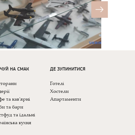
ДЧУЙ НА СМАК
ДЕ ЗУПИНИТИСЯ
сторани
Готелі
ерії
Хостели
е та кав'ярні
Апартаменти
би та бари
тфуд та їдальні
аїнська кухня