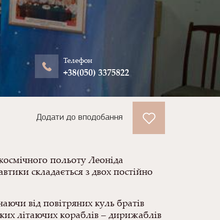
Телефон
+38(050) 3375822
Додати до вподобання
 космічного польоту Леоніда
автики складається з двох постійно
наючи від повітряних куль братів
ких літаючих кораблів – дирижаблів