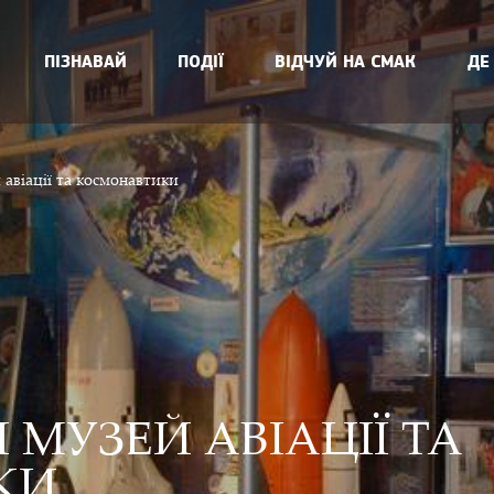
ПІЗНАВАЙ
ПОДІЇ
ВІДЧУЙ НА СМАК
ДЕ
авiацiї та космонавтики
 МУЗЕЙ АВIАЦIЇ ТА
КИ