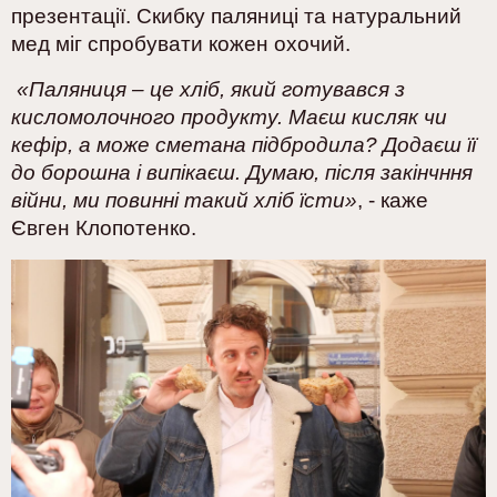
презентації. Скибку паляниці та натуральний
мед міг спробувати кожен охочий.
«Паляниця – це хліб, який готувався з
кисломолочного продукту. Маєш кисляк чи
кефір, а може сметана підбродила? Додаєш її
до борошна і випікаєш. Думаю, після закінчння
війни, ми повинні такий хліб їсти»
,
-
каже
Євген Клопотенко.