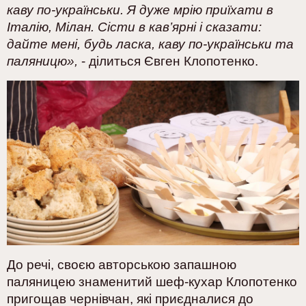
каву по-українськи. Я дуже мрію приїхати в
Італію, Мілан. Сісти в кав’ярні і сказати:
дайте мені, будь ласка, каву по-українськи та
паляницю»,
-
ділиться Євген Клопотенко.
До речі, своєю авторською запашною
паляницею знаменитий шеф-кухар Клопотенко
пригощав чернівчан, які приєдналися до