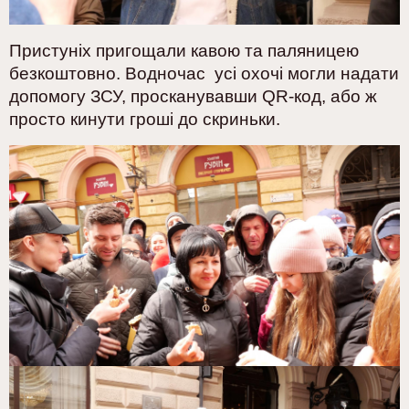
Пристуніх пригощали кавою та паляницею
безкоштовно. Водночас усі охочі могли надати
допомогу ЗСУ, просканувавши
QR
-код, або ж
просто кинути гроші до скриньки.