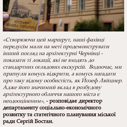
«Створюючи цей маршрут, наші фахівці
передусім мали на меті продемонструвати
інший погляд на архітектурні Чернівці -
показати ті локації, які не входять до
стандартних оглядових екскурсій. Водночас, ми
прагнули комусь відкрити, а комусь нагадати
про таку відому особистість, як Йозеф Ляйцнер.
Адже його значимий вклад в розбудову
архітектурного обличчя нашого міста є
неодооціненим»
,
- розповідає директор
департаменту соціально-економічного
розвитку та статегічного планування міської
ради Сергій Бостан.