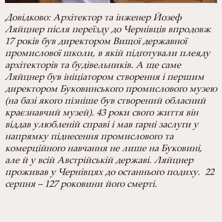
Довідково: Архітектор та інженер Йозеф
Ляйцнер після переїзду до Чернівців впродовж
17 років був директором Вищої державної
промислової школи, в якій підготували плеяду
архітекторів та будівельників. А ще саме
Ляйцнер був ініціатором створення і першим
директором Буковинського промислового музею
(на базі якого пізніше був створений обласний
краєзнавчий музей). 43 роки свого життя він
віддав улюбленій справі і мав гарні заслуги у
напрямку піднесення промислового та
комерційного навчання не лише на Буковині,
але й у всій Австрійській державі. Ляйцнер
проживав у Чернівцях до останнього подиху. 22
серпня – 127 роковини його смерті.