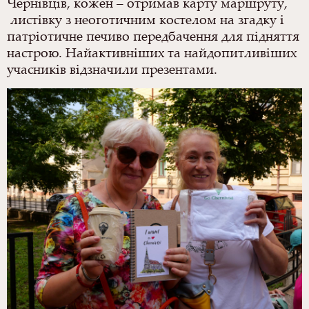
Чернівців, кожен – отримав карту маршруту,
листівку з неоготичним костелом на згадку і
патріотичне печиво передбачення для підняття
настрою. Найактивніших та найдопитливіших
учасників відзначили презентами.