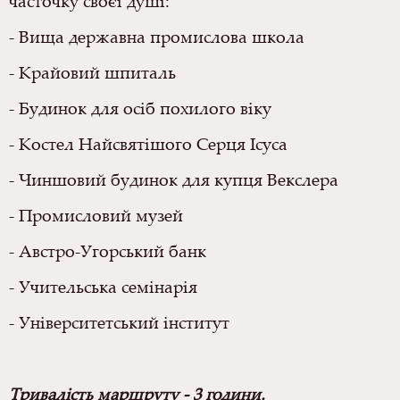
часточку своєї душі:
- Вища державна промислова школа
- Крайовий шпиталь
- Будинок для осіб похилого віку
- Костел Найсвятішого Серця Ісуса
- Чиншовий будинок для купця Векслера
- Промисловий музей
- Австро-Угорський банк
- Учительська семінарія
- Університетський інститут
Тривалість маршруту - 3 години.