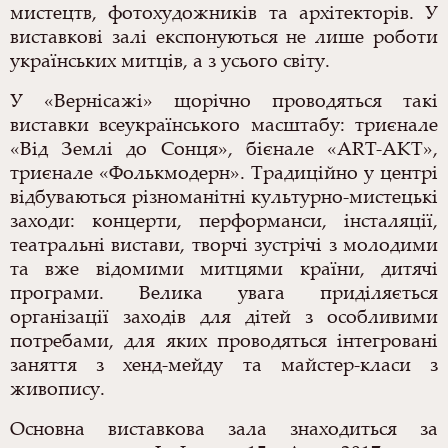
мистецтв, фотохудожників та архітекторів. У
виставкові залі експонуються не лише роботи
українських митців, а з усього світу.
У «Вернісажі» щорічно проводяться такі
виставки всеукраїнського масштабу: триєнале
«Від Землі до Сонця», бієнале «ART-AKT»,
триєнале «Фолькмодерн».
Традиційно у центрі
відбуваються різноманітні культурно-мистецькі
заходи: концерти, перформанси, інсталяції,
театральні вистави, творчі зустрічі з молодими
та вже відомими митцями країни, дитячі
програми.
Велика увага приділяється
організації заходів для дітей з особливими
потребами, для яких проводяться інтегровані
заняття з хенд-мейду та майстер-класи з
живопису.
Основна виставкова зала знаходиться за