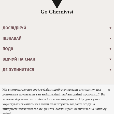
ДОСЛІДЖУЙ
ПІЗНАВАЙ
ПОДІЇ
ВІДЧУЙ НА СМАК
ДЕ ЗУПИНИТИСЯ
×
Ми використовуємо cookie-файли щоб отримувати статистику, яка
допомагає показувати вам найцікавіші і найвигідніші пропозиції. Ви
© 2026 Офіційний туристичний сайт
можете відключити cookie-файли в налаштуваннях. Продовжуючи
користуватися сайтом без зміни налаштувань, ви даєте згоду на
міста Чернівці
використання ваших cookie-файлів. Завжди раді бачити вас на нашому
сайті!