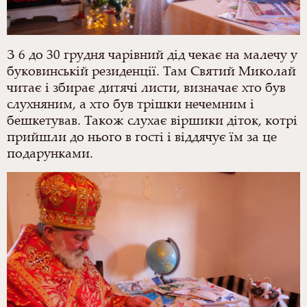
З 6 до 30 грудня чарівний дід чекає на малечу у
буковинській резиденції. Там Святий Миколай
читає і збирає дитячі листи, визначає хто був
слухняним, а хто був трішки нечемним і
бешкетував. Також слухає віршики діток, котрі
прийшли до нього в гості і віддячує їм за це
подарунками.