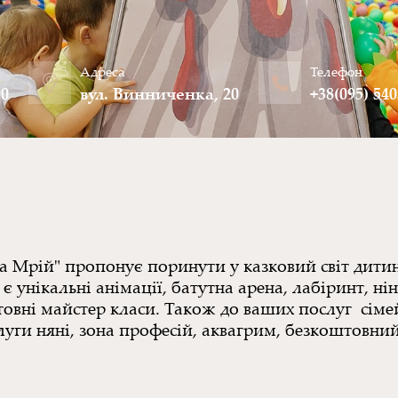
Адреса
Телефон
00
вул. Винниченка, 20
+38(095) 54
 Мрій" пропонує поринути у казковий світ дитин
є унікальні анімації, батутна арена, лабіринт, ні
штовні майстер класи. Також до ваших послуг сім
уги няні, зона професій, аквагрим, безкоштовний