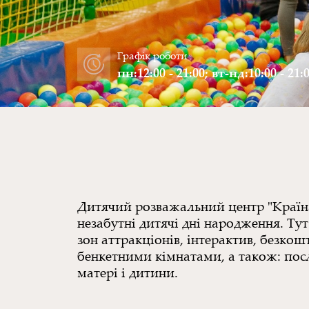
Графік роботи
пн:12:00 - 21:00; вт-нд:10:00 - 21:
Дитячий розважальний центр "Країна
незабутні дитячі дні народження. Тут 
зон аттракціонів, інтерактив, безко
бенкетними кімнатами, а також: посл
матері і дитини.