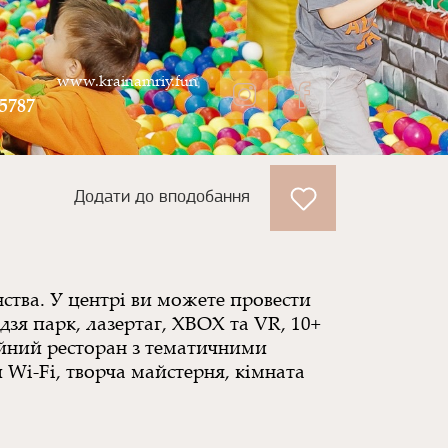
www.krainamriy.fun
05787
Додати до вподобання
ства. У центрі ви можете провести
ндзя парк, лазертаг, XBOX та VR, 10+
ейний ресторан з тематичними
 Wi-Fi, творча майстерня, кімната