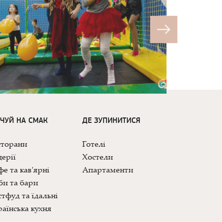
ДЧУЙ НА СМАК
ДЕ ЗУПИНИТИСЯ
сторани
Готелі
ерії
Хостели
е та кав'ярні
Апартаменти
би та бари
тфуд та їдальні
аїнська кухня