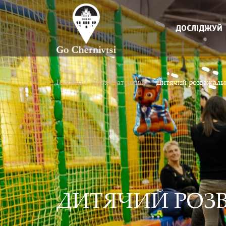
ДОСЛІДЖУЙ
/
Головна /
Дитячі атракції
Дитячий розважальн
ДИТЯЧИЙ РОЗВ