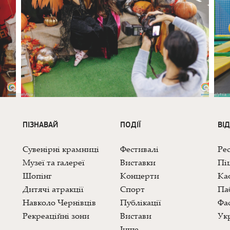
ПІЗНАВАЙ
ПОДІЇ
ВІ
Сувенірні крамниці
Фестивалі
Ре
Музеї та галереї
Виставки
Піц
Шопінг
Концерти
Каф
Дитячі атракції
Спорт
Па
Навколо Чернівців
Публікації
Фас
Рекреаційні зони
Вистави
Укр
Інше