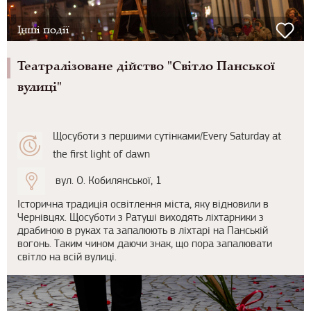
Інші події
Театралізоване дійство "Світло Панської
вулиці"
Щосуботи з першими сутінками/Every Saturday at
the first light of dawn
вул. О. Кобилянської, 1
Історична традиція освітлення міста, яку відновили в
Чернівцях. Щосуботи з Ратуші виходять ліхтарники з
драбиною в руках та запалюють в ліхтарі на Панській
вогонь. Таким чином даючи знак, що пора запалювати
світло на всій вулиці.