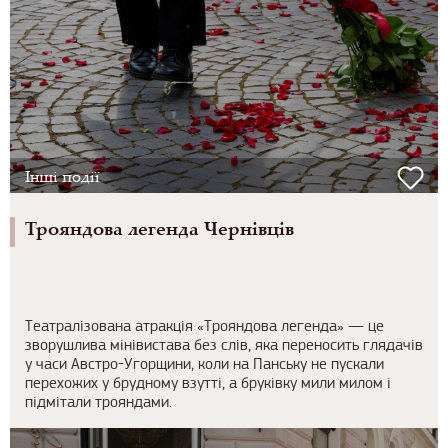
Інші події
Трояндова легенда Чернівців
Театралізована атракція «Трояндова легенда» — це
зворушлива мінівистава без слів, яка переносить глядачів
у часи Австро-Угорщини, коли на Панську не пускали
перехожих у брудному взутті, а бруківку мили милом і
підмітали трояндами.