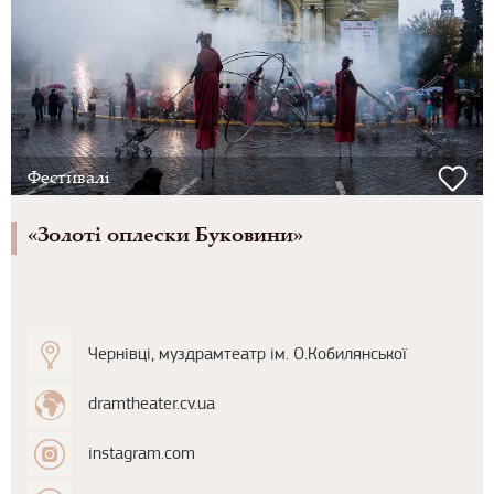
Фестивалі
«Золоті оплески Буковини»
Чернівці, муздрамтеатр ім. О.Кобилянської
dramtheater.cv.ua
instagram.com