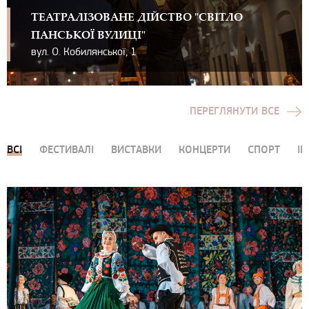
ТЕАТРАЛІЗОВАНЕ ДІЙСТВО "СВІТЛО
ПАНСЬКОЇ ВУЛИЦІ"
вул. О. Кобилянської, 1
ПЕРЕГЛЯНУТИ ВСЕ
ВСІ
ФЕСТИВАЛІ
ВИСТАВКИ
КОНЦЕРТИ
СПОРТ
ІН