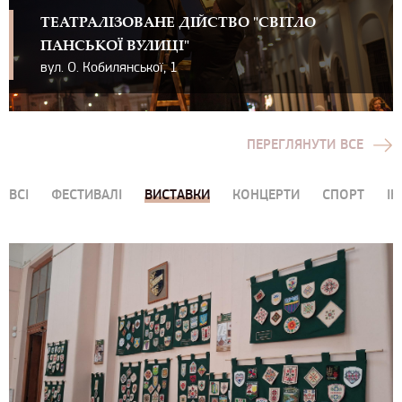
ТЕАТРАЛІЗОВАНЕ ДІЙСТВО "СВІТЛО
ПАНСЬКОЇ ВУЛИЦІ"
вул. О. Кобилянської, 1
ПЕРЕГЛЯНУТИ ВСЕ
ВСІ
ФЕСТИВАЛІ
ВИСТАВКИ
КОНЦЕРТИ
СПОРТ
ІН