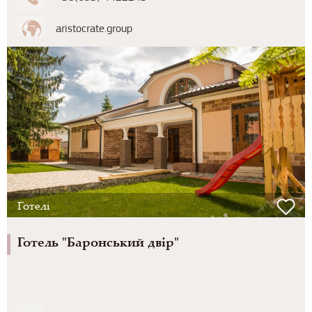
aristocrate.group
Готелі
Готель "Баронський двір"