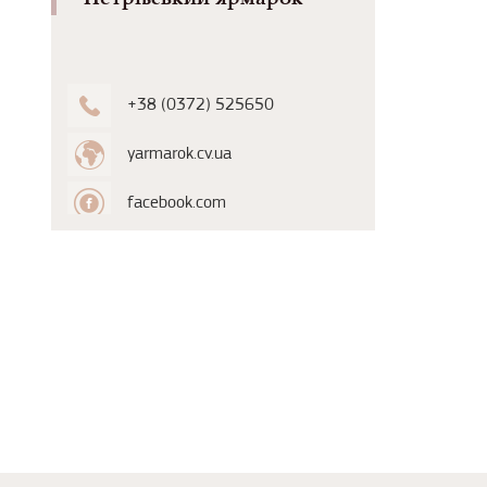
+38 (0372) 525650
yarmarok.cv.ua
facebook.com